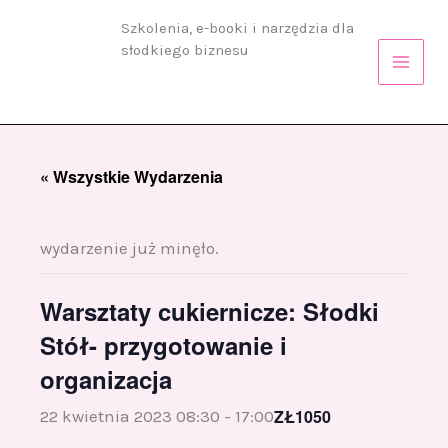
Przejdź
Szkolenia, e-booki i narzędzia dla
do
słodkiego biznesu
treści
« Wszystkie Wydarzenia
wydarzenie już minęło.
Warsztaty cukiernicze: Słodki
Stół- przygotowanie i
organizacja
ZŁ1050
22 kwietnia 2023 08:30
-
17:00