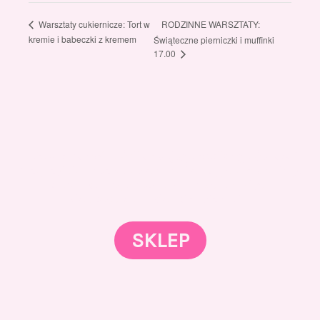
RODZINNE WARSZTATY:
Warsztaty cukiernicze: Tort w
kremie i babeczki z kremem
Świąteczne pierniczki i muffinki
17.00
Gotowi znaleźć coś dla swojego słodkiego świata?
Przejrzyjcie nasz sklep online i odkryjcie materiały,
które wspierają rozwój w tortach, małych
słodkościach i słodkim biznesie.
SKLEP