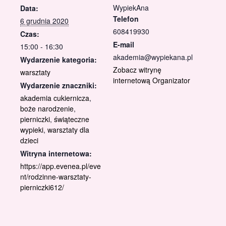
WypiekAna
Data:
Telefon
6 grudnia 2020
608419930
Czas:
E-mail
15:00 - 16:30
akademia@wypiekana.pl
Wydarzenie kategoria:
Zobacz witrynę
warsztaty
internetową Organizator
Wydarzenie znaczniki:
akademia cukiernicza
,
boże narodzenie
,
pierniczki
,
świąteczne
wypieki
,
warsztaty dla
dzieci
Witryna internetowa:
https://app.evenea.pl/eve
nt/rodzinne-warsztaty-
pierniczki612/