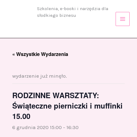
Przejdź
Szkolenia, e-booki i narzędzia dla
do
słodkiego biznesu
treści
« Wszystkie Wydarzenia
wydarzenie już minęło.
RODZINNE WARSZTATY:
Świąteczne pierniczki i muffinki
15.00
6 grudnia 2020 15:00
-
16:30