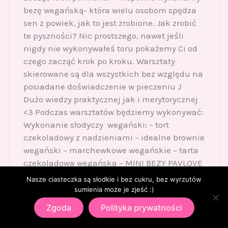
bezę wegańską- która wielu osobom spędza
sen z powiek, jak to jest zrobione. Jak zrobić
te pyszności? Nic prostszego, nawet jeśli
nigdy nie wykonywałeś toru pokażemy Ci od
czego zacząć krok po kroku. Warsztaty
skierowane są dla wszystkich bez względu na
posiadane doświadczenie w pieczeniu J
Dużo wiedzy praktycznej jak i merytorycznej
<3 Podczas warsztatów będziemy wykonywać:
Wykonanie słodyczy wegański: – tort
czekoladowy z nadzieniami – idealne brownie
wegański – marchewkowe wegańskie – tarta
czekoladowa wegańska – MINI BEZY PAVLOVE
WEGAŃSKIE Nowoczesne cukiernictwo w
Nasze ciasteczka są słodkie i bez cukru, bez wyrzutów
formie MONOPORCJI – monoporcja orzechowa
sumienia może je zjeść :)
– caksicles (lody na ciepło) śmietankowe z
Zgoda
Polityka prywatności
musem owocowym – cake popsWszystkie
słodkości przygotowujemy od podstaw wraz