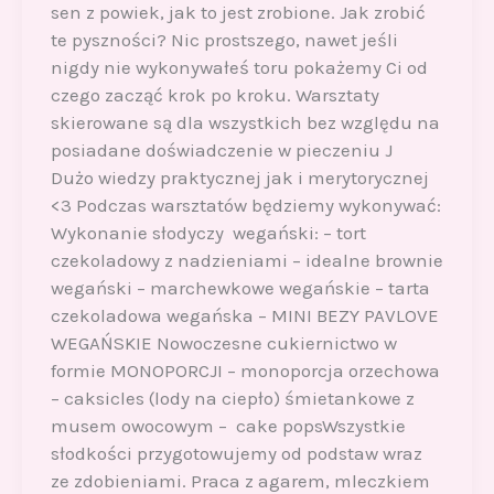
sen z powiek, jak to jest zrobione. Jak zrobić
te pyszności? Nic prostszego, nawet jeśli
nigdy nie wykonywałeś toru pokażemy Ci od
czego zacząć krok po kroku. Warsztaty
skierowane są dla wszystkich bez względu na
posiadane doświadczenie w pieczeniu J
Dużo wiedzy praktycznej jak i merytorycznej
<3 Podczas warsztatów będziemy wykonywać:
Wykonanie słodyczy wegański: – tort
czekoladowy z nadzieniami – idealne brownie
wegański – marchewkowe wegańskie – tarta
czekoladowa wegańska – MINI BEZY PAVLOVE
WEGAŃSKIE Nowoczesne cukiernictwo w
formie MONOPORCJI – monoporcja orzechowa
– caksicles (lody na ciepło) śmietankowe z
musem owocowym – cake popsWszystkie
słodkości przygotowujemy od podstaw wraz
ze zdobieniami. Praca z agarem, mleczkiem