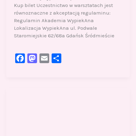
Kup bilet Uczestnictwo w warsztatach jest
równoznaczne z akceptacją regulaminu:
Regulamin Akademia WypiekAna
Lokalizacja WypiekAna ul. Podwale
Staromiejskie 62/68a Gdańsk Śródmieście
F
M
E
S
a
a
m
h
c
st
ai
ar
e
o
l
e
b
d
o
o
o
n
k