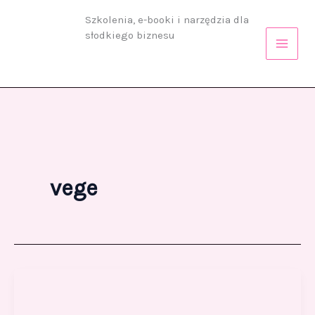
Przejdź
Szkolenia, e-booki i narzędzia dla
do
słodkiego biznesu
treści
vege