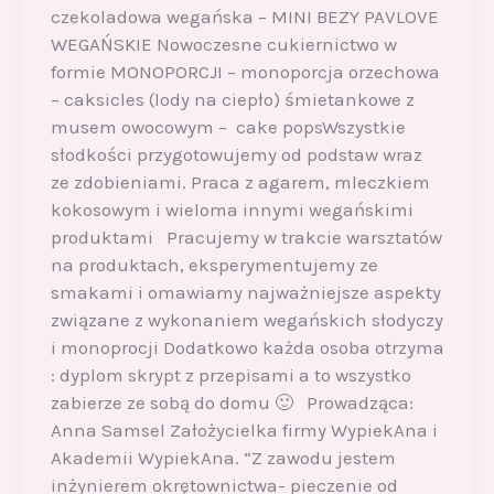
czekoladowa wegańska – MINI BEZY PAVLOVE
WEGAŃSKIE Nowoczesne cukiernictwo w
formie MONOPORCJI – monoporcja orzechowa
– caksicles (lody na ciepło) śmietankowe z
musem owocowym – cake popsWszystkie
słodkości przygotowujemy od podstaw wraz
ze zdobieniami. Praca z agarem, mleczkiem
kokosowym i wieloma innymi wegańskimi
produktami Pracujemy w trakcie warsztatów
na produktach, eksperymentujemy ze
smakami i omawiamy najważniejsze aspekty
związane z wykonaniem wegańskich słodyczy
i monoprocji Dodatkowo każda osoba otrzyma
: dyplom skrypt z przepisami a to wszystko
zabierze ze sobą do domu 🙂 Prowadząca:
Anna Samsel Założycielka firmy WypiekAna i
Akademii WypiekAna. “Z zawodu jestem
inżynierem okrętownictwa- pieczenie od