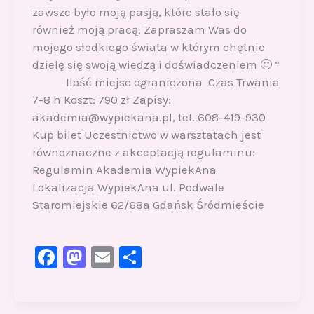
zawsze było moją pasją, które stało się
również moją pracą. Zapraszam Was do
mojego słodkiego świata w którym chętnie
dzielę się swoją wiedzą i doświadczeniem 🙂 “
Ilość miejsc ograniczona Czas Trwania
7-8 h Koszt: 790 zł Zapisy:
akademia@wypiekana.pl, tel. 608-419-930
Kup bilet Uczestnictwo w warsztatach jest
równoznaczne z akceptacją regulaminu:
Regulamin Akademia WypiekAna
Lokalizacja WypiekAna ul. Podwale
Staromiejskie 62/68a Gdańsk Śródmieście
F
M
E
S
a
a
m
h
c
st
ai
ar