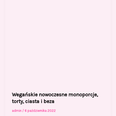
o
n
k
Wegańskie nowoczesne monoporcje,
torty, ciasta i beza
admin
/
6 października 2022