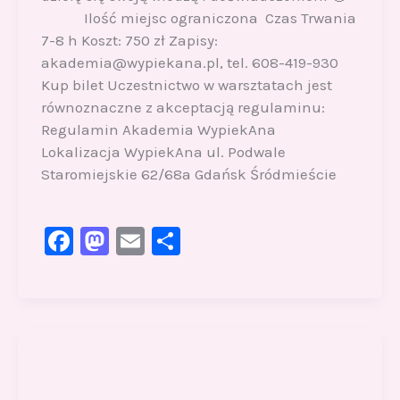
Ilość miejsc ograniczona Czas Trwania
7-8 h Koszt: 750 zł Zapisy:
akademia@wypiekana.pl, tel. 608-419-930
Kup bilet Uczestnictwo w warsztatach jest
równoznaczne z akceptacją regulaminu:
Regulamin Akademia WypiekAna
Lokalizacja WypiekAna ul. Podwale
Staromiejskie 62/68a Gdańsk Śródmieście
F
M
E
S
a
a
m
h
c
st
ai
ar
e
o
l
e
b
d
o
o