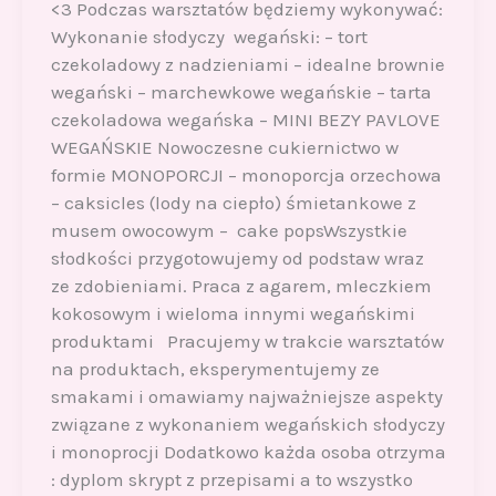
<3 Podczas warsztatów będziemy wykonywać:
Wykonanie słodyczy wegański: – tort
czekoladowy z nadzieniami – idealne brownie
wegański – marchewkowe wegańskie – tarta
czekoladowa wegańska – MINI BEZY PAVLOVE
WEGAŃSKIE Nowoczesne cukiernictwo w
formie MONOPORCJI – monoporcja orzechowa
– caksicles (lody na ciepło) śmietankowe z
musem owocowym – cake popsWszystkie
słodkości przygotowujemy od podstaw wraz
ze zdobieniami. Praca z agarem, mleczkiem
kokosowym i wieloma innymi wegańskimi
produktami Pracujemy w trakcie warsztatów
na produktach, eksperymentujemy ze
smakami i omawiamy najważniejsze aspekty
związane z wykonaniem wegańskich słodyczy
i monoprocji Dodatkowo każda osoba otrzyma
: dyplom skrypt z przepisami a to wszystko