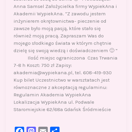
Anna Samsel Założycielka firmy WypiekAna i
Akademii WypiekAna. “Z zawodu jestem
inżynierem okrętownictwa- pieczenie od
zawsze było moją pasją, które stało się
również moją pracą. Zapraszam Was do
mojego słodkiego świata w którym chętnie
dzielę się swoją wiedzą i doświadczeniem 🙂 “
Ilość miejsc ograniczona Czas Trwania
7-8 h Koszt: 750 zł Zapisy:
akademia@wypiekana.pl, tel. 608-419-930
Kup bilet Uczestnictwo w warsztatach jest
równoznaczne z akceptacją regulaminu:
Regulamin Akademia WypiekAna
Lokalizacja WypiekAna ul. Podwale
Staromiejskie 62/68a Gdańsk Śródmieście
F
M
E
S