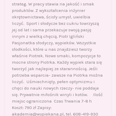
strateg. W pracy stawia na jakość i smak
produktów. Z wykształcenia inżynier
okrętownictawa, ścisły umysł, uwielbia
liczyć. Sport i słodycze bez cukru towrzyszą
jej od lat i sama przekazuje swoją pasję
innym z wielką chęcią. Piotr Igliński
Pasjonatka słodyczy, wypieków. Wszystkie
słodkości, które u nas znajdziesz tworzy
właśnie Piotrek. Nowe smaki, kompozycje to
mocne strony Piotrka. Każdy wypiek stara się
tworzyć jak najlepiej ze starannością. Jeśli
potrzeba wsparcia- zawsze na Piotrka można
liczyć. Uśmiechnięty, pełen optymizmu i
chęci do nauki nowych rzeczy- nie poddaje
się. Prywatnie miłośnik winyli i kotów. Ilość
miejsc ograniczona Czas Trwania 7-8 h
Koszt: 790 zł Zapisy:
akademia@wypiekana.pl, tel. 608-419-930