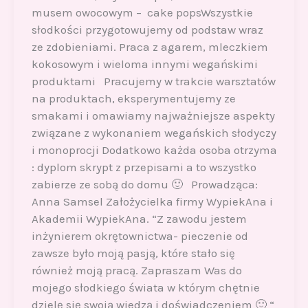
musem owocowym – cake popsWszystkie
słodkości przygotowujemy od podstaw wraz
ze zdobieniami. Praca z agarem, mleczkiem
kokosowym i wieloma innymi wegańskimi
produktami Pracujemy w trakcie warsztatów
na produktach, eksperymentujemy ze
smakami i omawiamy najważniejsze aspekty
związane z wykonaniem wegańskich słodyczy
i monoprocji Dodatkowo każda osoba otrzyma
: dyplom skrypt z przepisami a to wszystko
zabierze ze sobą do domu 🙂 Prowadząca:
Anna Samsel Założycielka firmy WypiekAna i
Akademii WypiekAna. “Z zawodu jestem
inżynierem okrętownictwa- pieczenie od
zawsze było moją pasją, które stało się
również moją pracą. Zapraszam Was do
mojego słodkiego świata w którym chętnie
dzielę się swoją wiedzą i doświadczeniem 🙂 “