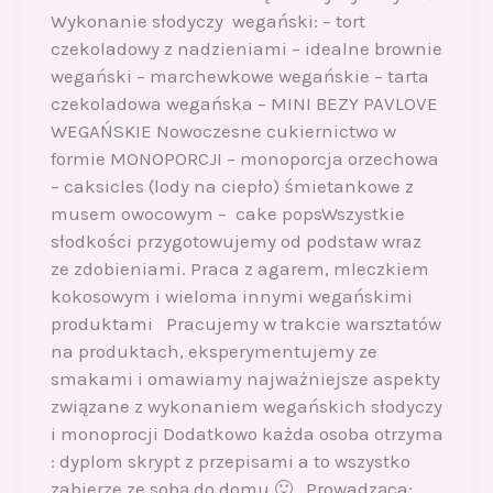
Wykonanie słodyczy wegański: – tort
czekoladowy z nadzieniami – idealne brownie
wegański – marchewkowe wegańskie – tarta
czekoladowa wegańska – MINI BEZY PAVLOVE
WEGAŃSKIE Nowoczesne cukiernictwo w
formie MONOPORCJI – monoporcja orzechowa
– caksicles (lody na ciepło) śmietankowe z
musem owocowym – cake popsWszystkie
słodkości przygotowujemy od podstaw wraz
ze zdobieniami. Praca z agarem, mleczkiem
kokosowym i wieloma innymi wegańskimi
produktami Pracujemy w trakcie warsztatów
na produktach, eksperymentujemy ze
smakami i omawiamy najważniejsze aspekty
związane z wykonaniem wegańskich słodyczy
i monoprocji Dodatkowo każda osoba otrzyma
: dyplom skrypt z przepisami a to wszystko
zabierze ze sobą do domu 🙂 Prowadząca: