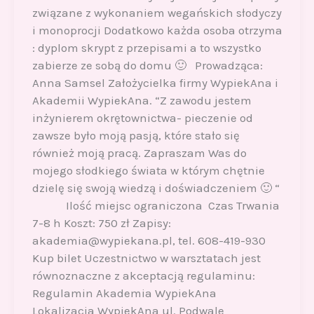
związane z wykonaniem wegańskich słodyczy
i monoprocji Dodatkowo każda osoba otrzyma
: dyplom skrypt z przepisami a to wszystko
zabierze ze sobą do domu 🙂 Prowadząca:
Anna Samsel Założycielka firmy WypiekAna i
Akademii WypiekAna. “Z zawodu jestem
inżynierem okrętownictwa- pieczenie od
zawsze było moją pasją, które stało się
również moją pracą. Zapraszam Was do
mojego słodkiego świata w którym chętnie
dzielę się swoją wiedzą i doświadczeniem 🙂 “
Ilość miejsc ograniczona Czas Trwania
7-8 h Koszt: 750 zł Zapisy:
akademia@wypiekana.pl, tel. 608-419-930
Kup bilet Uczestnictwo w warsztatach jest
równoznaczne z akceptacją regulaminu:
Regulamin Akademia WypiekAna
Lokalizacja WypiekAna ul. Podwale