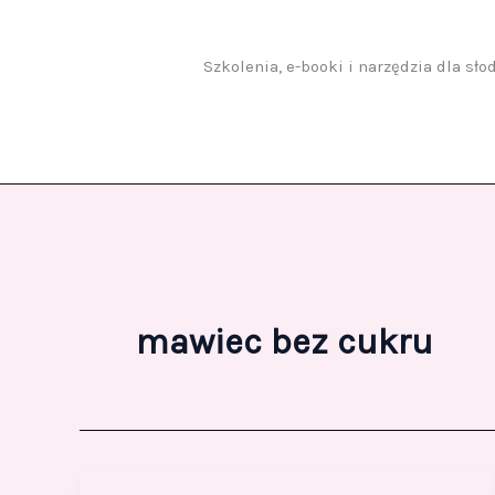
Przejdź
do
treści
Szkolenia, e-booki i narzędzia dla sł
mawiec bez cukru