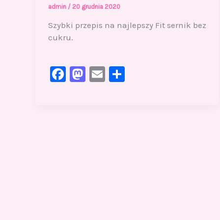
admin
/
20 grudnia 2020
Szybki przepis na najlepszy Fit sernik bez
cukru.
F
M
E
S
a
a
m
h
c
st
ai
ar
e
o
l
e
b
d
o
o
o
n
k