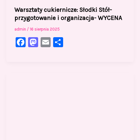
Warsztaty cukiernicze: Słodki Stół-
przygotowanie i organizacja- WYCENA
admin
/
16 sierpnia 2025
F
M
E
S
a
a
m
h
c
st
ai
ar
e
o
l
e
b
d
o
o
o
n
k