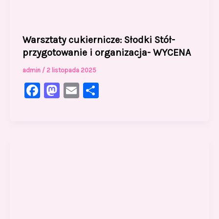
Warsztaty cukiernicze: Słodki Stół-
przygotowanie i organizacja- WYCENA
admin
/
2 listopada 2025
F
M
E
S
a
a
m
h
c
st
ai
ar
e
o
l
e
b
d
o
o
o
n
k