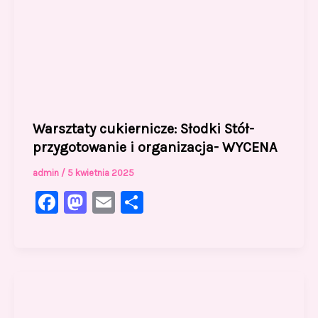
Warsztaty cukiernicze: Słodki Stół-
przygotowanie i organizacja- WYCENA
admin
/
5 kwietnia 2025
F
M
E
S
a
a
m
h
c
st
ai
ar
e
o
l
e
b
d
o
o