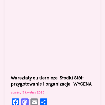
k
Warsztaty cukiernicze: Słodki Stół-
przygotowanie i organizacja- WYCENA
admin
/
5 kwietnia 2025
F
M
E
S