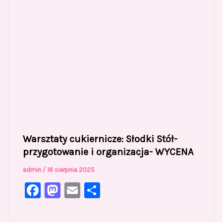
Warsztaty cukiernicze: Słodki Stół-
przygotowanie i organizacja- WYCENA
admin
/
16 sierpnia 2025
F
M
E
S
a
a
m
h
c
st
ai
ar