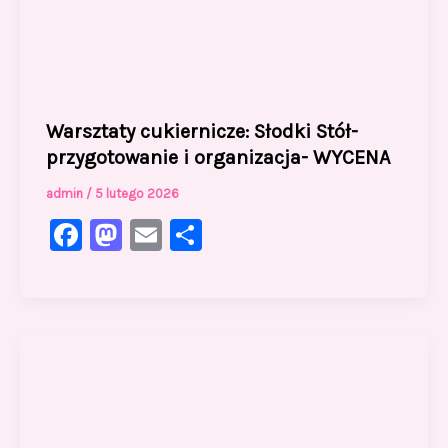
Warsztaty cukiernicze: Słodki Stół-
przygotowanie i organizacja- WYCENA
admin
/
5 lutego 2026
F
M
E
S
a
a
m
h
c
st
ai
ar
e
o
l
e
b
d
o
o
o
n