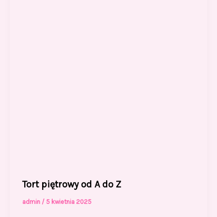
o
n
k
Tort piętrowy od A do Z
admin
/
5 kwietnia 2025