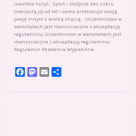
uwielbia liczyć. Sport i słodycze bez cukru
towrzyszą jej od lat i sama przekazuje swoją
pasję innym z wielką chęcią. Uczestnictwo w
warsztatach jest równoznaczne z akceptacją
regulaminu: Uczestnictwo w warsztatach jest
równoznaczne z akceptacją regulaminu:
Regulamin Akademia WypiekAna
F
M
E
S
a
a
m
h
c
st
ai
ar
e
o
l
e
b
d
o
o
o
n