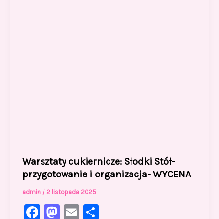
k
Warsztaty cukiernicze: Słodki Stół-
przygotowanie i organizacja- WYCENA
admin
/
2 listopada 2025
F
M
E
S