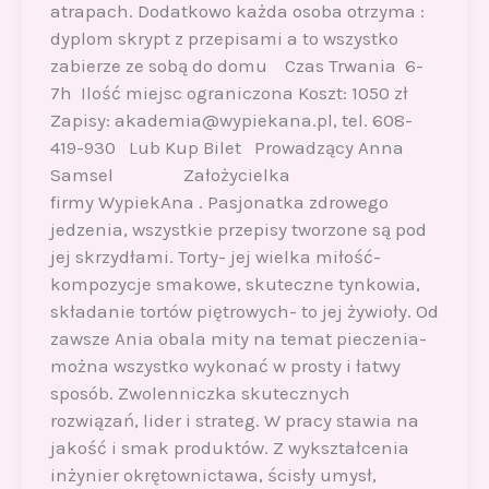
atrapach. Dodatkowo każda osoba otrzyma :
dyplom skrypt z przepisami a to wszystko
zabierze ze sobą do domu Czas Trwania 6-
7h Ilość miejsc ograniczona Koszt: 1050 zł
Zapisy: akademia@wypiekana.pl, tel. 608-
419-930 Lub Kup Bilet Prowadzący Anna
Samsel Założycielka
firmy WypiekAna . Pasjonatka zdrowego
jedzenia, wszystkie przepisy tworzone są pod
jej skrzydłami. Torty- jej wielka miłość-
kompozycje smakowe, skuteczne tynkowia,
składanie tortów piętrowych- to jej żywioły. Od
zawsze Ania obala mity na temat pieczenia-
można wszystko wykonać w prosty i łatwy
sposób. Zwolenniczka skutecznych
rozwiązań, lider i strateg. W pracy stawia na
jakość i smak produktów. Z wykształcenia
inżynier okrętownictawa, ścisły umysł,