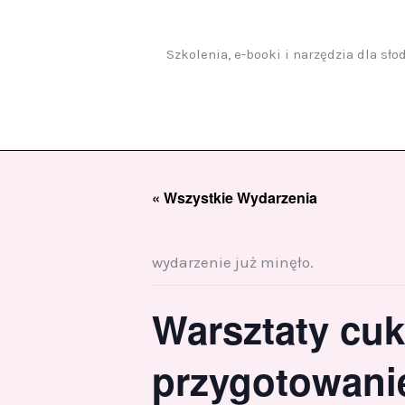
Przejdź
do
treści
Szkolenia, e-booki i narzędzia dla sł
« Wszystkie Wydarzenia
wydarzenie już minęło.
Warsztaty cuk
przygotowani