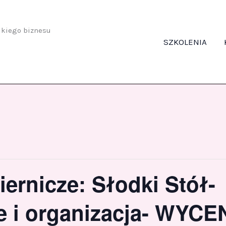
odkiego biznesu
SZKOLENIA
iernicze: Słodki Stół-
e i organizacja- WYCE