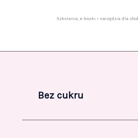
Przejdź
do
treści
Szkolenia, e-booki i narzędzia dla sł
Bez cukru