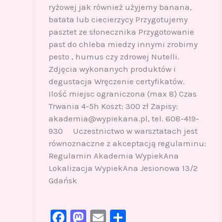
ryżowej jak również użyjemy banana,
batata lub ciecierzycy Przygotujemy
pasztet ze słonecznika Przygotowanie
past do chleba miedzy innymi zrobimy
pesto , humus czy zdrowej Nutelli.
Zdjęcia wykonanych produktów i
degustacja Wręczenie certyfikatów.
Ilość miejsc ograniczona (max 8) Czas
Trwania 4-5h Koszt: 300 zł Zapisy:
akademia@wypiekana.pl, tel. 608-419-
930 Uczestnictwo w warsztatach jest
równoznaczne z akceptacją regulaminu:
Regulamin Akademia WypiekAna
Lokalizacja WypiekAna Jesionowa 13/2
Gdańsk
F
M
E
S