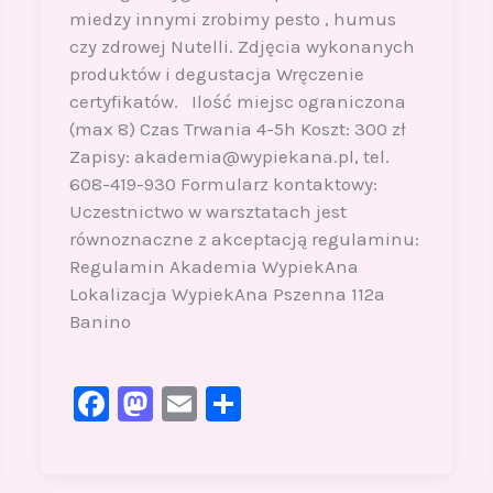
miedzy innymi zrobimy pesto , humus
czy zdrowej Nutelli. Zdjęcia wykonanych
produktów i degustacja Wręczenie
certyfikatów. Ilość miejsc ograniczona
(max 8) Czas Trwania 4-5h Koszt: 300 zł
Zapisy: akademia@wypiekana.pl, tel.
608-419-930 Formularz kontaktowy:
Uczestnictwo w warsztatach jest
równoznaczne z akceptacją regulaminu:
Regulamin Akademia WypiekAna
Lokalizacja WypiekAna Pszenna 112a
Banino
F
M
E
S
a
a
m
h
c
st
ai
ar