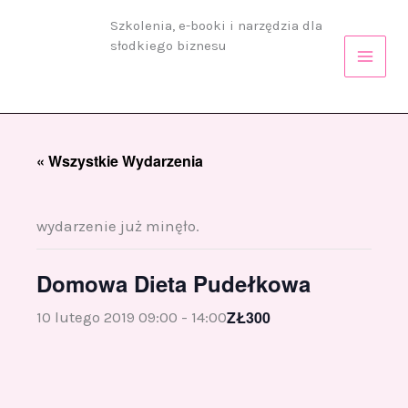
Przejdź
Szkolenia, e-booki i narzędzia dla
do
słodkiego biznesu
treści
« Wszystkie Wydarzenia
wydarzenie już minęło.
Domowa Dieta Pudełkowa
ZŁ300
10 lutego 2019 09:00
-
14:00