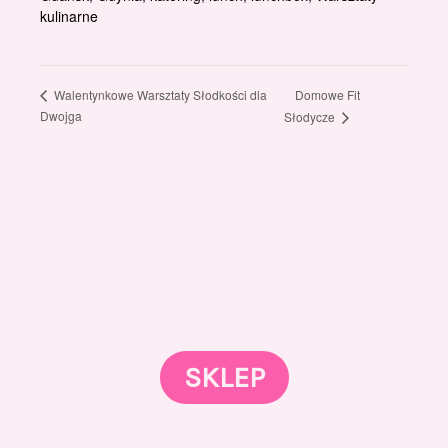
kulinarne
Domowe Fit
Walentynkowe Warsztaty Słodkości dla
Dwojga
Słodycze
Gotowi znaleźć coś dla swojego słodkiego świata?
Przejrzyjcie nasz sklep online i odkryjcie materiały,
które wspierają rozwój w tortach, małych
słodkościach i słodkim biznesie.
SKLEP