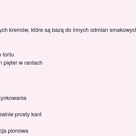
ych kremów, które są bazą do innych odmian smakowyc
 tortu
 pięter w rantach
tynkowania
alnie prosty kant
acja pionowa