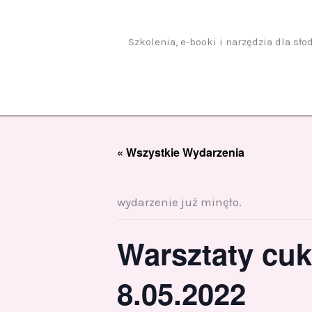
Przejdź
do
treści
Szkolenia, e-booki i narzędzia dla sł
« Wszystkie Wydarzenia
wydarzenie już minęło.
Warsztaty cuk
8.05.2022