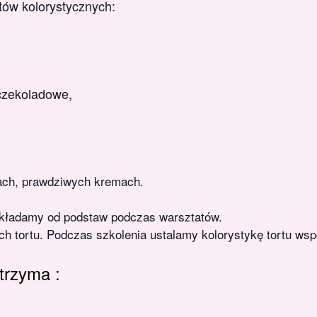
któw kolorystycznych:
 czekoladowe,
ach, prawdziwych kremach.
ry składamy od podstaw podczas warsztatów.
h tortu. Podczas szkolenia ustalamy kolorystykę tortu wspó
trzyma :