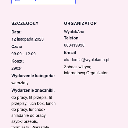
SZCZEGÓŁY
ORGANIZATOR
WypiekAna
Data:
Telefon
12 listopada 2023
608419930
Czas:
E-mail
09:00 - 12:00
akademia@wypiekana.pl
Koszt:
Zobacz witrynę
290zł
internetową Organizator
Wydarzenie kategoria:
warsztaty
Wydarzenie znaczniki:
do pracy
,
fit przepis
,
fit
przepisy
,
luch box
,
lunch
do pracy
,
lunchbox
,
sniadanie do pracy
,
szybki przepis
,
trójmiasto
,
Warsztaty