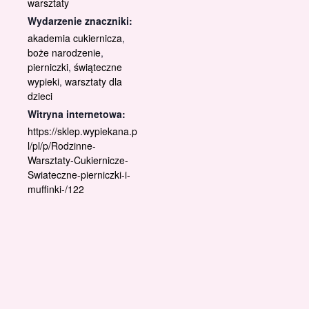
warsztaty
Wydarzenie znaczniki:
akademia cukiernicza
,
boże narodzenie
,
pierniczki
,
świąteczne
wypieki
,
warsztaty dla
dzieci
Witryna internetowa:
https://sklep.wypiekana.p
l/pl/p/Rodzinne-
Warsztaty-Cukiernicze-
Swiateczne-pierniczki-i-
muffinki-/122