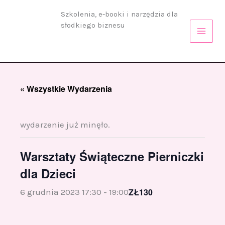
Przejdź
Szkolenia, e-booki i narzędzia dla
do
słodkiego biznesu
treści
« Wszystkie Wydarzenia
wydarzenie już minęło.
Warsztaty Świąteczne Pierniczki
dla Dzieci
ZŁ130
6 grudnia 2023 17:30
-
19:00