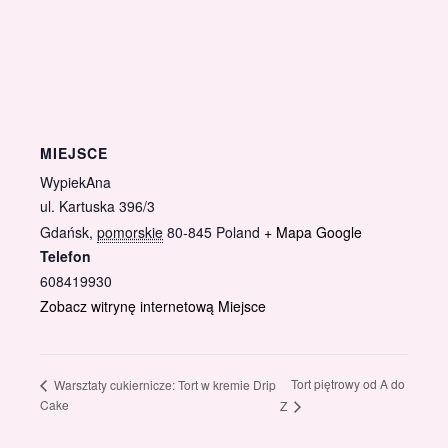
MIEJSCE
WypiekAna
ul. Kartuska 396/3
Gdańsk
,
pomorskie
80-845
Poland
+ Mapa Google
Telefon
608419930
Zobacz witrynę internetową Miejsce
Tort piętrowy od A do
Warsztaty cukiernicze: Tort w kremie Drip
Cake
Z