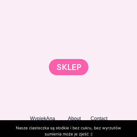
Gotowi znaleźć coś dla swojego słodkiego świata?
Przejrzyjcie nasz sklep online i odkryjcie materiały,
które wspierają rozwój w tortach, małych
słodkościach i słodkim biznesie.
SKLEP
WypiekAna
About
Contact
Nasze ciasteczka są słodkie i bez cukru, bez wyrzutów
sumienia może je zjeść :)