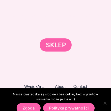
Gotowi znaleźć coś dla swojego słodkiego świata?
Przejrzyjcie nasz sklep online i odkryjcie materiały,
które wspierają rozwój w tortach, małych
słodkościach i słodkim biznesie.
SKLEP
WypiekAna
About
Contact
Nasze ciasteczka są słodkie i bez cukru, bez wyrzutów
sumienia może je zjeść :)
Zgoda
Polityka prywatności
Copyright © 2026 WypiekAna