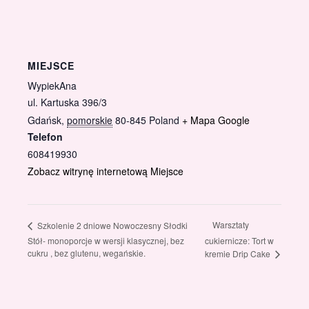
MIEJSCE
WypiekAna
ul. Kartuska 396/3
Gdańsk
,
pomorskie
80-845
Poland
+ Mapa Google
Telefon
608419930
Zobacz witrynę internetową Miejsce
Warsztaty
Szkolenie 2 dniowe Nowoczesny Słodki
Stół- monoporcje w wersji klasycznej, bez
cukiernicze: Tort w
cukru , bez glutenu, wegańskie.
kremie Drip Cake