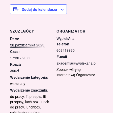
Dodaj do kalendarza
SZCZEGÓŁY
ORGANIZATOR
WypiekAna
Data:
Telefon
26 października 2023
608419930
Czas:
E-mail
17:30 - 20:30
akademia@wypiekana.pl
Koszt:
Zobacz witrynę
390zł
internetową Organizator
Wydarzenie kategoria:
warsztaty
Wydarzenie znaczniki:
do pracy
,
fit przepis
,
fit
przepisy
,
luch box
,
lunch
do pracy
,
lunchbox
,
sniadanie do pracy
,