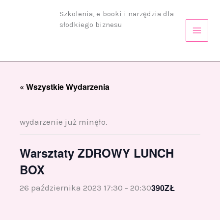
Przejdź
Szkolenia, e-booki i narzędzia dla
do
słodkiego biznesu
treści
« Wszystkie Wydarzenia
wydarzenie już minęło.
Warsztaty ZDROWY LUNCH
BOX
390ZŁ
26 października 2023 17:30
-
20:30