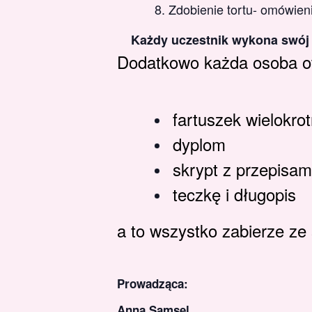
Zdobienie tortu- omówieni
Każdy uczestnik wykona swój t
Dodatkowo każda osoba o
fartuszek wielokro
dyplom
skrypt z przepisam
teczkę i długopis
a to wszystko zabierze z
Prowadząca:
Anna Samsel