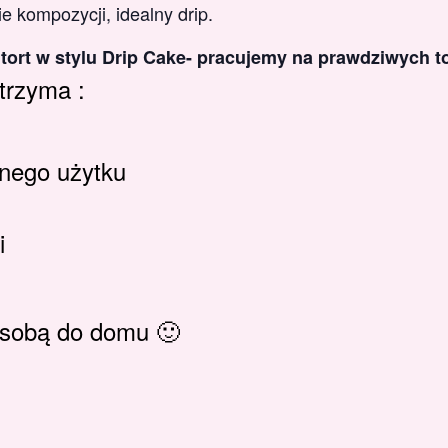
e kompozycji, idealny drip.
ort w stylu Drip Cake- pracujemy na prawdziwych to
trzyma :
tnego użytku
i
e sobą do domu 🙂