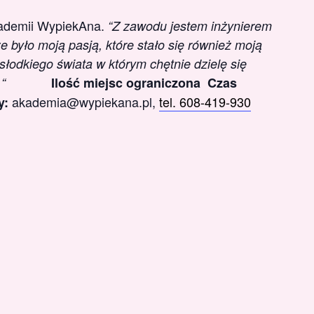
kademii WypiekAna.
“Z zawodu jestem inżynierem
 było moją pasją, które stało się również moją
odkiego świata w którym chętnie dzielę się
“
Ilość miejsc ograniczona
Czas
akademia@wypiekana.pl,
tel. 608-419-930
y: