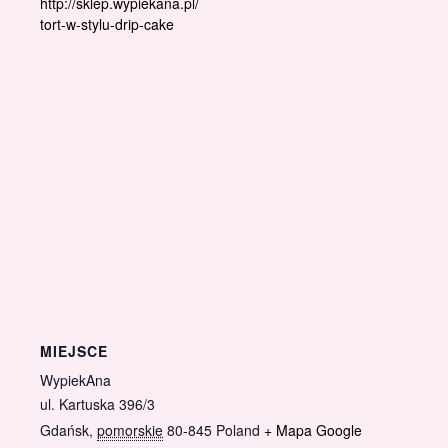
http://sklep.wypiekana.pl/
tort-w-stylu-drip-cake
MIEJSCE
WypiekAna
ul. Kartuska 396/3
Gdańsk
,
pomorskie
80-845
Poland
+ Mapa Google