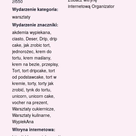
zł550
internetową Organizator
Wydarzenie kategoria:
warsztaty
Wydarzenie znaczniki:
akdemia wypiekana
,
ciasto
,
Deser
,
Drip
,
drip
cake
,
jak zrobic tort
,
jednorożec
,
krem do
tortu
,
krem maślany
,
krem na bezie
,
przepisy
,
Tort
,
tort dripcake
,
tort
od podstawcake
,
tort w
kremie
,
torty
,
torty jak
zrobić
,
tynk do tortu
,
unicorn
,
unicorn cake
,
vocher na prezent
,
Warsztaty cukiernicze
,
Warsztaty kulinarne
,
WypiekAna
Witryna internetowa: