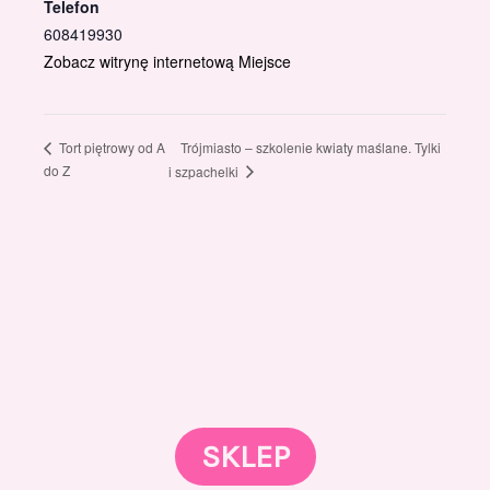
Telefon
608419930
Zobacz witrynę internetową Miejsce
Trójmiasto – szkolenie kwiaty maślane. Tylki
Tort piętrowy od A
do Z
i szpachelki
Gotowi znaleźć coś dla swojego słodkiego świata?
Przejrzyjcie nasz sklep online i odkryjcie materiały,
które wspierają rozwój w tortach, małych
słodkościach i słodkim biznesie.
SKLEP