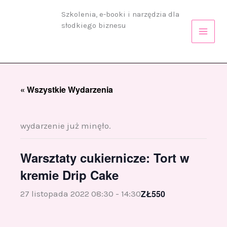
Przejdź
Szkolenia, e-booki i narzędzia dla
do
słodkiego biznesu
treści
« Wszystkie Wydarzenia
wydarzenie już minęło.
Warsztaty cukiernicze: Tort w
kremie Drip Cake
ZŁ550
27 listopada 2022 08:30
-
14:30