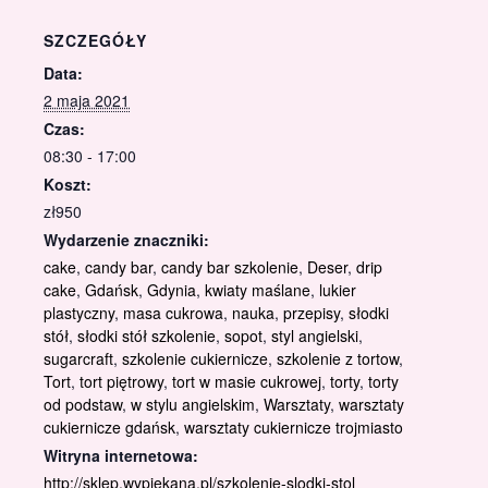
SZCZEGÓŁY
Data:
2 maja 2021
Czas:
08:30 - 17:00
Koszt:
zł950
Wydarzenie znaczniki:
cake
,
candy bar
,
candy bar szkolenie
,
Deser
,
drip
cake
,
Gdańsk
,
Gdynia
,
kwiaty maślane
,
lukier
plastyczny
,
masa cukrowa
,
nauka
,
przepisy
,
słodki
stół
,
słodki stół szkolenie
,
sopot
,
styl angielski
,
sugarcraft
,
szkolenie cukiernicze
,
szkolenie z tortow
,
Tort
,
tort piętrowy
,
tort w masie cukrowej
,
torty
,
torty
od podstaw
,
w stylu angielskim
,
Warsztaty
,
warsztaty
cukiernicze gdańsk
,
warsztaty cukiernicze trojmiasto
Witryna internetowa:
http://sklep.wypiekana.pl/szkolenie-slodki-stol