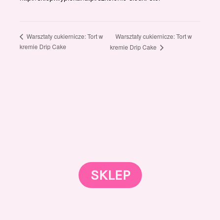
Warsztaty cukiernicze: Tort w
Warsztaty cukiernicze: Tort w
kremie Drip Cake
kremie Drip Cake
Gotowi znaleźć coś dla swojego słodkiego świata?
Przejrzyjcie nasz sklep online i odkryjcie materiały,
które wspierają rozwój w tortach, małych
słodkościach i słodkim biznesie.
SKLEP