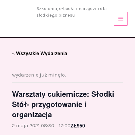
Przejdź
Szkolenia, e-booki i narzędzia dla
do
słodkiego biznesu
treści
« Wszystkie Wydarzenia
wydarzenie już minęło.
Warsztaty cukiernicze: Słodki
Stół- przygotowanie i
organizacja
ZŁ950
2 maja 2021 08:30
-
17:00