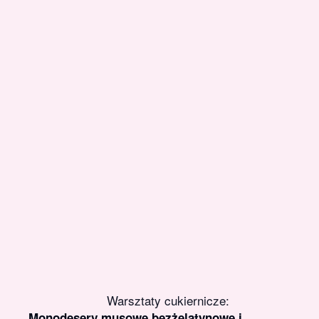
Warsztaty cukiernicze:
Monodesery musowe bezżelatynowe i