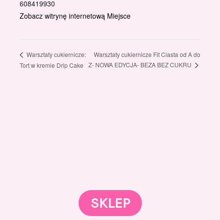
608419930
Zobacz witrynę internetową Miejsce
Warsztaty cukiernicze Fit Ciasta od A do
Warsztaty cukiernicze:
Z- NOWA EDYCJA- BEZA BEZ CUKRU
Tort w kremie Drip Cake
Gotowi znaleźć coś dla swojego słodkiego świata?
Przejrzyjcie nasz sklep online i odkryjcie materiały,
które wspierają rozwój w tortach, małych
słodkościach i słodkim biznesie.
SKLEP