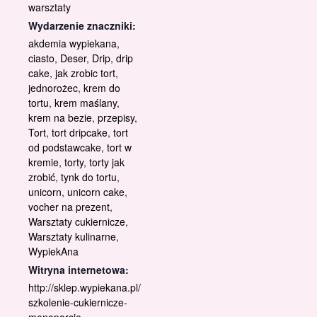
warsztaty
Wydarzenie znaczniki:
akdemia wypiekana
,
ciasto
,
Deser
,
Drip
,
drip
cake
,
jak zrobic tort
,
jednorożec
,
krem do
tortu
,
krem maślany
,
krem na bezie
,
przepisy
,
Tort
,
tort dripcake
,
tort
od podstawcake
,
tort w
kremie
,
torty
,
torty jak
zrobić
,
tynk do tortu
,
unicorn
,
unicorn cake
,
vocher na prezent
,
Warsztaty cukiernicze
,
Warsztaty kulinarne
,
WypiekAna
Witryna internetowa:
http://sklep.wypiekana.pl/
szkolenie-cukiernicze-
monoporcje