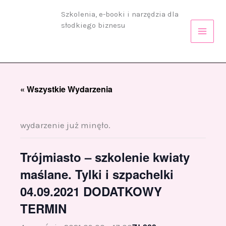
Przejdź
Szkolenia, e-booki i narzędzia dla
do
słodkiego biznesu
treści
« Wszystkie Wydarzenia
wydarzenie już minęło.
Trójmiasto – szkolenie kwiaty
maślane. Tylki i szpachelki
04.09.2021 DODATKOWY
TERMIN