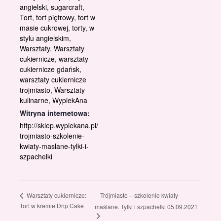
angielski
,
sugarcraft
,
Tort
,
tort piętrowy
,
tort w
masie cukrowej
,
torty
,
w
stylu angielskim
,
Warsztaty
,
Warsztaty
cukiernicze
,
warsztaty
cukiernicze gdańsk
,
warsztaty cukiernicze
trojmiasto
,
Warsztaty
kulinarne
,
WypiekAna
Witryna internetowa:
http://sklep.wypiekana.pl/
trojmiasto-szkolenie-
kwiaty-maslane-tylki-i-
szpachelki
Trójmiasto – szkolenie kwiaty
Warsztaty cukiernicze:
Tort w kremie Drip Cake
maślane. Tylki i szpachelki 05.09.2021