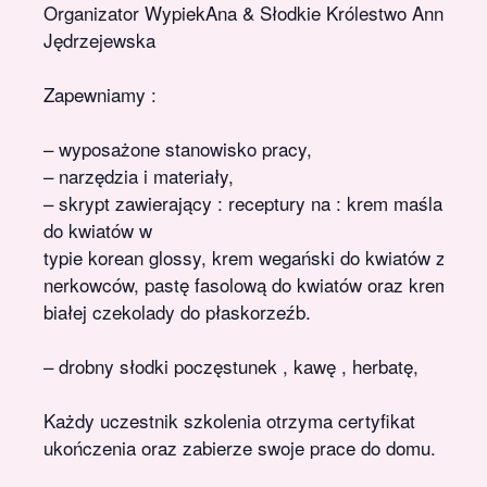
Organizator
WypiekAna
&
Słodkie Królestwo
Anna
Jędrzejewska
Zapewniamy :
– wyposażone stanowisko pracy,
– narzędzia i materiały,
– skrypt zawierający : receptury na : krem maślany
do kwiatów w
typie korean glossy, krem wegański do kwiatów z
nerkowców, pastę fasolową do kwiatów oraz krem z
białej czekolady do płaskorzeźb.
– drobny słodki poczęstunek , kawę , herbatę,
Każdy uczestnik szkolenia otrzyma certyfikat
ukończenia oraz zabierze swoje prace do domu.