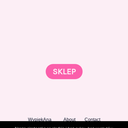
Gotowi znaleźć coś dla swojego słodkiego świata?
Przejrzyjcie nasz sklep online i odkryjcie materiały,
które wspierają rozwój w tortach, małych
słodkościach i słodkim biznesie.
SKLEP
WypiekAna
About
Contact