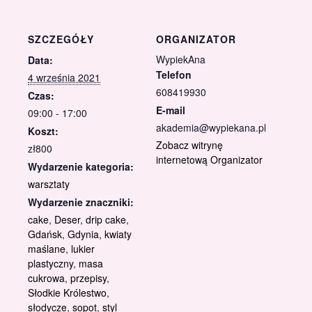
SZCZEGÓŁY
ORGANIZATOR
WypiekAna
Data:
Telefon
4 września 2021
608419930
Czas:
E-mail
09:00 - 17:00
akademia@wypiekana.pl
Koszt:
Zobacz witrynę
zł800
internetową Organizator
Wydarzenie kategoria:
warsztaty
Wydarzenie znaczniki:
cake
,
Deser
,
drip cake
,
Gdańsk
,
Gdynia
,
kwiaty
maślane
,
lukier
plastyczny
,
masa
cukrowa
,
przepisy
,
Słodkie Królestwo
,
słodycze
,
sopot
,
styl