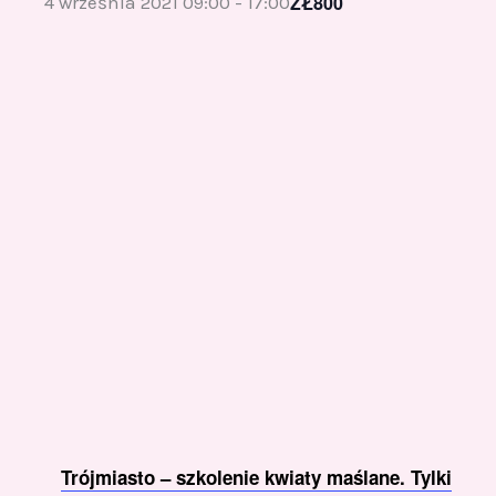
ZŁ800
4 września 2021 09:00
-
17:00
Trójmiasto – szkolenie kwiaty maślane. Tylki i