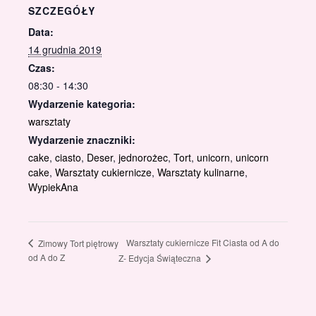
SZCZEGÓŁY
Data:
14 grudnia 2019
Czas:
08:30 - 14:30
Wydarzenie kategoria:
warsztaty
Wydarzenie znaczniki:
cake
,
ciasto
,
Deser
,
jednorożec
,
Tort
,
unicorn
,
unicorn
cake
,
Warsztaty cukiernicze
,
Warsztaty kulinarne
,
WypiekAna
Warsztaty cukiernicze Fit Ciasta od A do
Zimowy Tort piętrowy
od A do Z
Z- Edycja Świąteczna