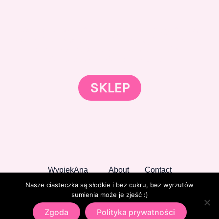
Gotowi znaleźć coś dla swojego słodkiego świata?
Przejrzyjcie nasz sklep online i odkryjcie materiały,
które wspierają rozwój w tortach, małych
słodkościach i słodkim biznesie.
SKLEP
WypiekAna
About
Contact
Nasze ciasteczka są słodkie i bez cukru, bez wyrzutów
sumienia może je zjeść :)
Zgoda
Polityka prywatności
Copyright © 2026 WypiekAna