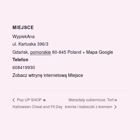
MIEJSCE
WypiekAna
ul. Kartuska 396/3
Gdańsk
,
pomorskie
80-845
Poland
+ Mapa Google
Telefon
608419930
Zobacz witrynę internetową Miejsce
Warsztaty cukiernicze: Tort w
Pop UP SHOP 🔥
kremie i babeczki z kremem
Halloween Cheat and Fit Day