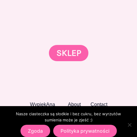
Gotowi znaleźć coś dla swojego słodkiego świata?
Przejrzyjcie nasz sklep online i odkryjcie materiały,
które wspierają rozwój w tortach, małych
słodkościach i słodkim biznesie.
SKLEP
WypiekAna
About
Contact
Nasze ciasteczka są słodkie i bez cukru, bez wyrzutów
sumienia może je zjeść :)
Zgoda
Polityka prywatności
Copyright © 2026 WypiekAna