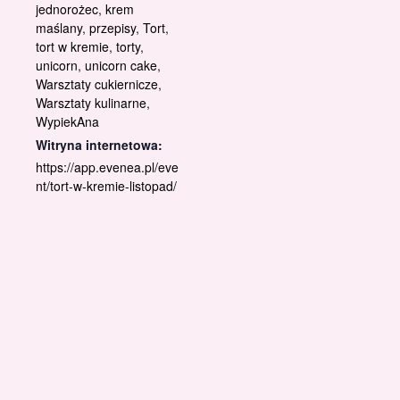
jednorożec
,
krem
maślany
,
przepisy
,
Tort
,
tort w kremie
,
torty
,
unicorn
,
unicorn cake
,
Warsztaty cukiernicze
,
Warsztaty kulinarne
,
WypiekAna
Witryna internetowa:
https://app.evenea.pl/eve
nt/tort-w-kremie-listopad/