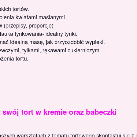
kich tortów.
bienia kwiatami maślanymi
 (przepisy, proporcje)
Nauka tynkowania- idealny tynki.
nać idealną masę, jak przyozdobić wypieki.
wczymi, tylkami, rękawami cukierniczymi.
enia tortu.
swój tort w kremie oraz babeczki
aszych warsztatach z tematu tortowego skontaktuj się z