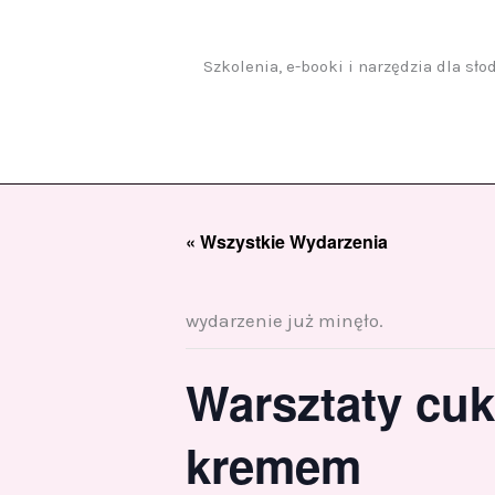
Przejdź
do
treści
Szkolenia, e-booki i narzędzia dla sł
« Wszystkie Wydarzenia
wydarzenie już minęło.
Warsztaty cuki
kremem