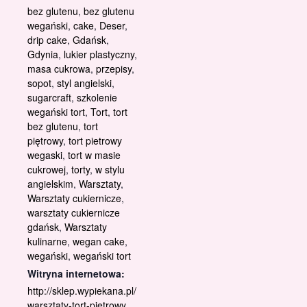
bez glutenu
,
bez glutenu
wegański
,
cake
,
Deser
,
drip cake
,
Gdańsk
,
Gdynia
,
lukier plastyczny
,
masa cukrowa
,
przepisy
,
sopot
,
styl angielski
,
sugarcraft
,
szkolenie
wegański tort
,
Tort
,
tort
bez glutenu
,
tort
piętrowy
,
tort pietrowy
wegaski
,
tort w masie
cukrowej
,
torty
,
w stylu
angielskim
,
Warsztaty
,
Warsztaty cukiernicze
,
warsztaty cukiernicze
gdańsk
,
Warsztaty
kulinarne
,
wegan cake
,
wegański
,
wegański tort
Witryna internetowa:
http://sklep.wypiekana.pl/
warsztaty-tort-pietrowy