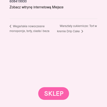
608419930
Zobacz witrynę internetową Miejsce
Warsztaty cukiernicze: Tort w
Wegańskie nowoczesne
monoporcje, torty, ciasta i beza
kremie Drip Cake
Gotowi znaleźć coś dla swojego słodkiego świata?
Przejrzyjcie nasz sklep online i odkryjcie materiały,
które wspierają rozwój w tortach, małych
słodkościach i słodkim biznesie.
SKLEP