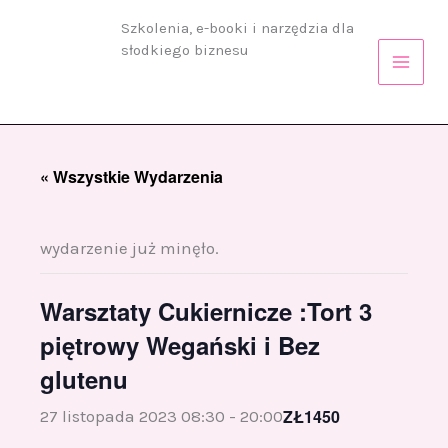
Przejdź
Szkolenia, e-booki i narzędzia dla
do
słodkiego biznesu
treści
« Wszystkie Wydarzenia
wydarzenie już minęło.
Warsztaty Cukiernicze :Tort 3
piętrowy Wegański i Bez
glutenu
ZŁ1450
27 listopada 2023 08:30
-
20:00