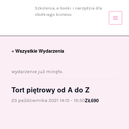
Przejdź
Szkolenia, e-booki i narzędzia dla
do
słodkiego biznesu
treści
« Wszystkie Wydarzenia
wydarzenie już minęło.
Tort piętrowy od A do Z
ZŁ690
23 października 2021 14:15
-
19:30