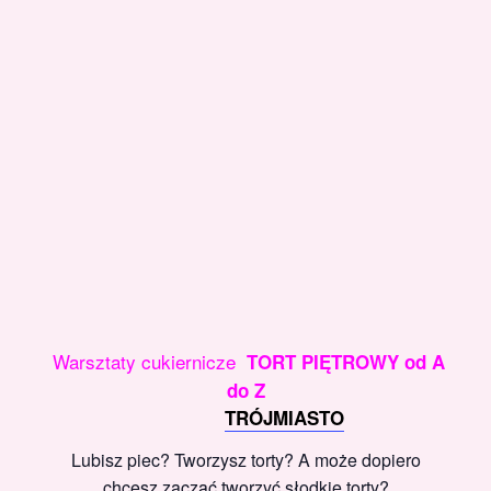
Warsztaty cukiernicze
TORT PIĘTROWY od A
do Z
TRÓJMIASTO
Lubisz piec? Tworzysz torty? A może dopiero
chcesz zacząć tworzyć słodkie torty?