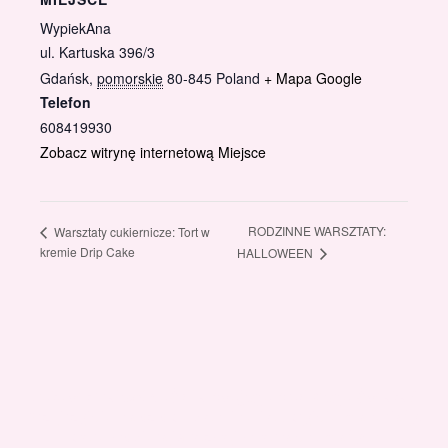
WypiekAna
ul. Kartuska 396/3
Gdańsk
,
pomorskie
80-845
Poland
+ Mapa Google
Telefon
608419930
Zobacz witrynę internetową Miejsce
RODZINNE WARSZTATY:
Warsztaty cukiernicze: Tort w
kremie Drip Cake
HALLOWEEN
Gotowi znaleźć coś dla swojego słodkiego świata?
Przejrzyjcie nasz sklep online i odkryjcie materiały,
które wspierają rozwój w tortach, małych