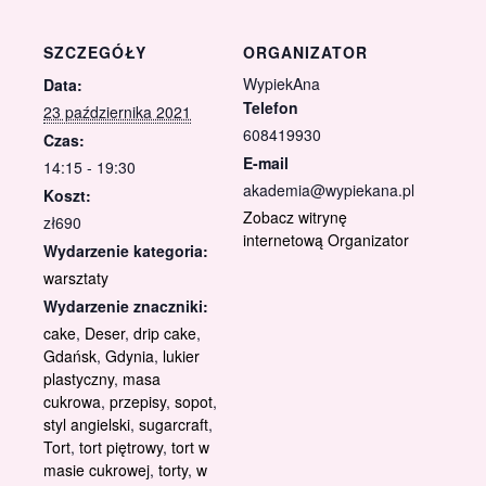
SZCZEGÓŁY
ORGANIZATOR
WypiekAna
Data:
Telefon
23 października 2021
608419930
Czas:
E-mail
14:15 - 19:30
akademia@wypiekana.pl
Koszt:
Zobacz witrynę
zł690
internetową Organizator
Wydarzenie kategoria:
warsztaty
Wydarzenie znaczniki:
cake
,
Deser
,
drip cake
,
Gdańsk
,
Gdynia
,
lukier
plastyczny
,
masa
cukrowa
,
przepisy
,
sopot
,
styl angielski
,
sugarcraft
,
Tort
,
tort piętrowy
,
tort w
masie cukrowej
,
torty
,
w