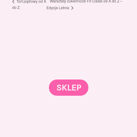
Warsztaty cukiernicze Fit Ciasta od A do Z –
Tort piętrowy od A
do Z
Edycja Letnia
Gotowi znaleźć coś dla swojego słodkiego świata?
Przejrzyjcie nasz sklep online i odkryjcie materiały,
które wspierają rozwój w tortach, małych
słodkościach i słodkim biznesie.
SKLEP