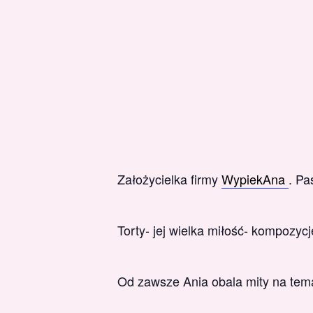
Założycielka firmy
WypiekAna
. Pa
Torty- jej wielka miłość- kompozyc
Od zawsze Ania obala mity na tema