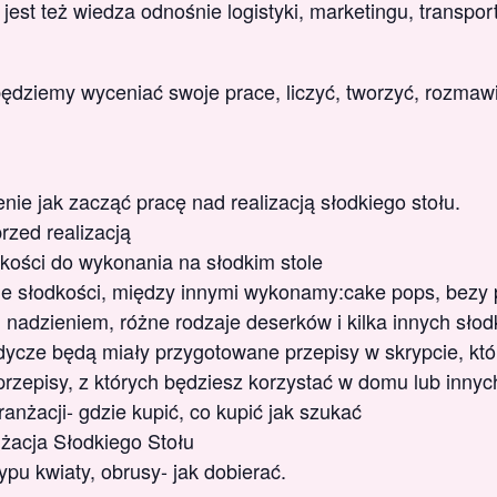
jest też wiedza odnośnie logistyki, marketingu, transport
 będziemy wyceniać swoje prace, liczyć, tworzyć, rozmaw
ie jak zacząć pracę nad realizacją słodkiego stołu.
rzed realizacją
ości do wykonania na słodkim stole
e słodkości, między innymi wykonamy:cake pops, bezy 
 nadzieniem, różne rodzaje deserków i kilka innych sło
dycze będą miały przygotowane przepisy w skrypcie, kt
zepisy, z których będziesz korzystać w domu lub innyc
anżacji- gdzie kupić, co kupić jak szukać
nżacja Słodkiego Stołu
pu kwiaty, obrusy- jak dobierać.