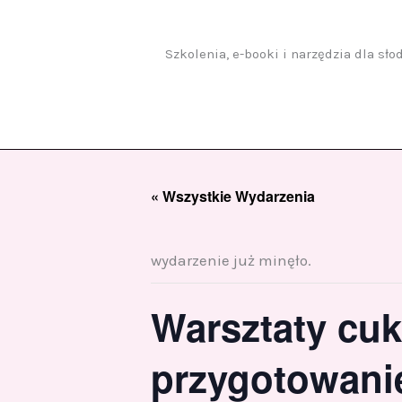
Przejdź
do
treści
Szkolenia, e-booki i narzędzia dla sł
« Wszystkie Wydarzenia
wydarzenie już minęło.
Warsztaty cuk
przygotowanie