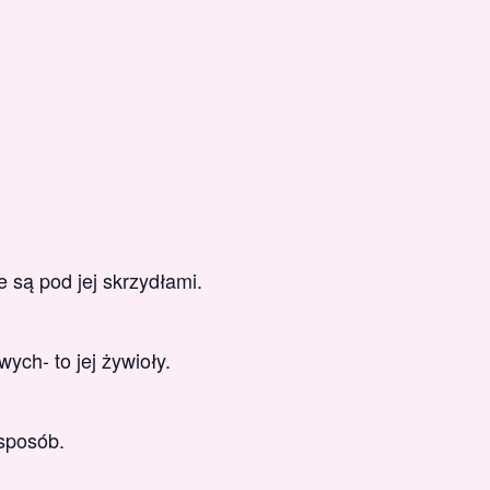
 są pod jej skrzydłami.
ych- to jej żywioły.
sposób.