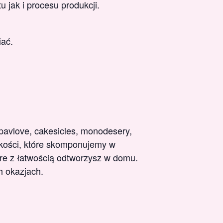
u jak i procesu produkcji.
iać.
pavlove, cakesicles, monodesery,
dkości, które skomponujemy w
óre z łatwością odtworzysz w domu.
h okazjach.