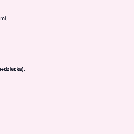
ymi,
a+dziecka).