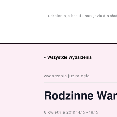
Przejdź
do
treści
Szkolenia, e-booki i narzędzia dla sł
« Wszystkie Wydarzenia
wydarzenie już minęło.
Rodzinne War
6 kwietnia 2019 14:15
-
16:15