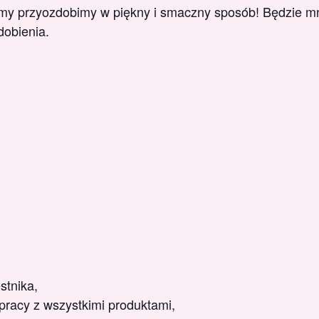
my przyozdobimy w piękny i smaczny sposób! Będzie m
obienia.
stnika,
racy z wszystkimi produktami,