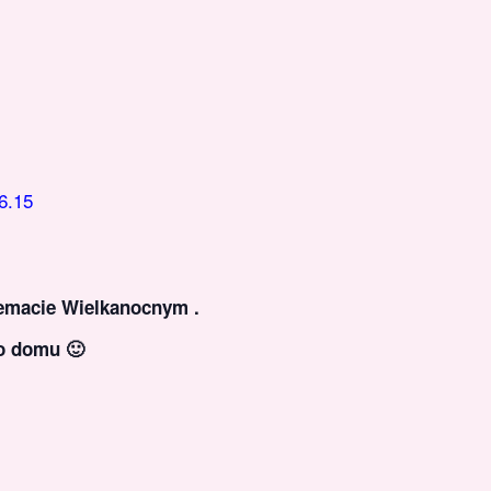
6.15
temacie Wielkanocnym .
do domu 🙂