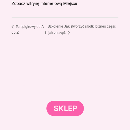
Zobacz witrynę internetową Miejsce
Szkolenie Jak stworzyć słodki biznes część
Tort piętrowy od A
do Z
1- jak zacząć.
Gotowi znaleźć coś dla swojego słodkiego świata?
Przejrzyjcie nasz sklep online i odkryjcie materiały,
które wspierają rozwój w tortach, małych
słodkościach i słodkim biznesie.
SKLEP