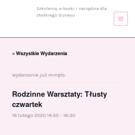
Przejdź
Szkolenia, e-booki i narzędzia dla
do
słodkiego biznesu
treści
« Wszystkie Wydarzenia
wydarzenie już minęło.
Rodzinne Warsztaty: Tłusty
czwartek
16 lutego 2020 14:30
-
16:30