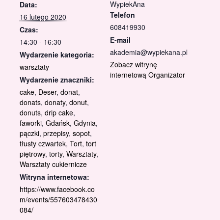
WypiekAna
Data:
Telefon
16 lutego 2020
608419930
Czas:
E-mail
14:30 - 16:30
akademia@wypiekana.pl
Wydarzenie kategoria:
Zobacz witrynę
warsztaty
internetową Organizator
Wydarzenie znaczniki:
cake
,
Deser
,
donat
,
donats
,
donaty
,
donut
,
donuts
,
drip cake
,
faworki
,
Gdańsk
,
Gdynia
,
pączki
,
przepisy
,
sopot
,
tłusty czwartek
,
Tort
,
tort
piętrowy
,
torty
,
Warsztaty
,
Warsztaty cukiernicze
Witryna internetowa:
https://www.facebook.co
m/events/557603478430
084/