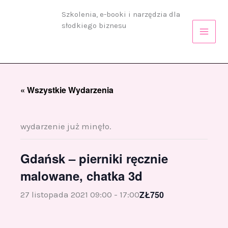
Przejdź
Szkolenia, e-booki i narzędzia dla
do
słodkiego biznesu
treści
« Wszystkie Wydarzenia
wydarzenie już minęło.
Gdańsk – pierniki ręcznie
malowane, chatka 3d
ZŁ750
27 listopada 2021 09:00
-
17:00