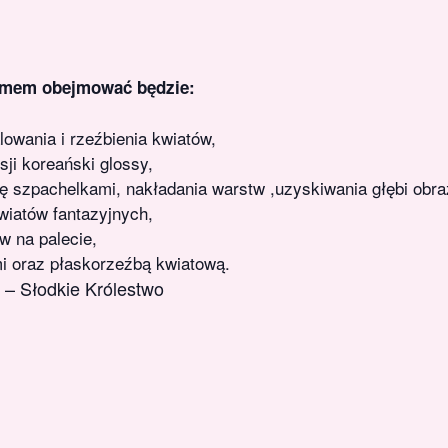
remem obejmować będzie:
wania i rzeźbienia kwiatów,
ji koreański glossy,
ę szpachelkami, nakładania warstw ,uzyskiwania głębi obrazu
wiatów fantazyjnych,
w na palecie,
mi oraz płaskorzeźbą kwiatową.
– Słodkie Królestwo