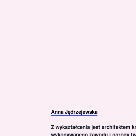
Anna Jędrzejewska
Z wykształcenia jest architektem k
wykonywanego zawodu i ogrody twor