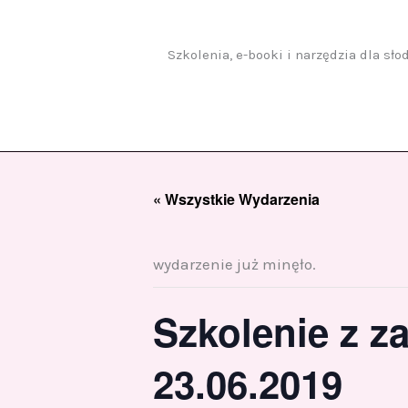
Przejdź
do
treści
Szkolenia, e-booki i narzędzia dla sł
« Wszystkie Wydarzenia
wydarzenie już minęło.
Szkolenie z 
23.06.2019