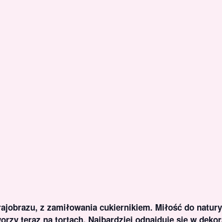
rajobrazu, z zamiłowania cukiernikiem. Miłość do natur
zy teraz na tortach. Najbardziej odnajduje się w deko