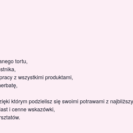
nego tortu,
stnika,
racy z wszystkimi produktami,
herbatę,
ęki którym podzielisz się swoimi potrawami z najbliższ
ast i cenne wskazówki,
rsztatów.