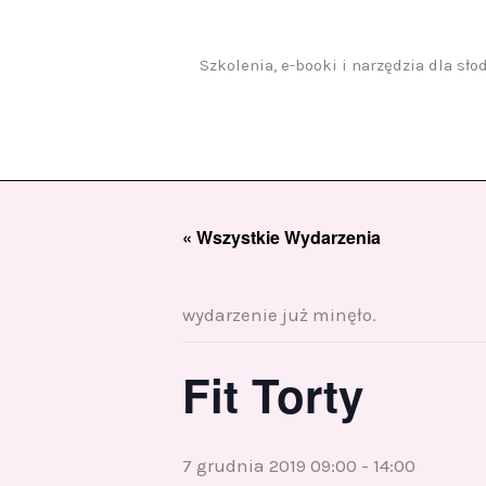
Przejdź
do
treści
Szkolenia, e-booki i narzędzia dla sł
« Wszystkie Wydarzenia
wydarzenie już minęło.
Fit Torty
7 grudnia 2019 09:00
-
14:00