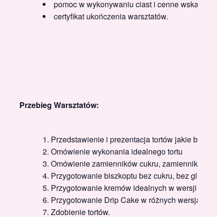
pomoc w wykonywaniu ciast i cenne wskazówki
certyfikat ukończenia warsztatów.
Przebieg Warsztatów:
Przedstawienie i prezentacja tortów jakie będ
Omówienie wykonania idealnego tortu
Omówienie zamienników cukru, zamienników mąk
Przygotowanie biszkoptu bez cukru, bez gluten
Przygotowanie kremów idealnych w wersji
Fit i
Przygotowanie Drip Cake w różnych wersjach.
Zdobienie tortów.