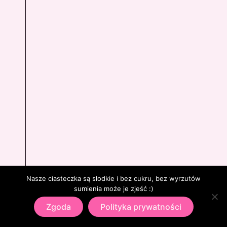
Nasze ciasteczka są słodkie i bez cukru, bez wyrzutów
sumienia może je zjeść :)
Zgoda
Polityka prywatności