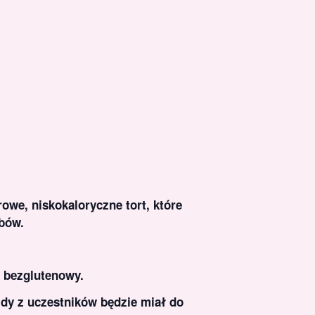
we, niskokaloryczne tort, które
bów.
i bezglutenowy.
żdy z uczestników będzie miał do