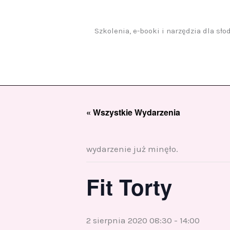
Przejdź
do
treści
Szkolenia, e-booki i narzędzia dla sł
« Wszystkie Wydarzenia
wydarzenie już minęło.
Fit Torty
2 sierpnia 2020 08:30
-
14:00