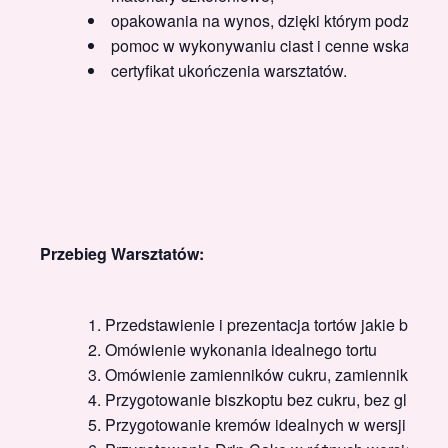
opakowania na wynos, dzięki którym podzielisz
pomoc w wykonywaniu ciast i cenne wskazówki
certyfikat ukończenia warsztatów.
Przebieg Warsztatów:
Przedstawienie i prezentacja tortów jakie będ
Omówienie wykonania idealnego tortu
Omówienie zamienników cukru, zamienników mąk
Przygotowanie biszkoptu bez cukru, bez gluten
Przygotowanie kremów idealnych w wersji
Fit i