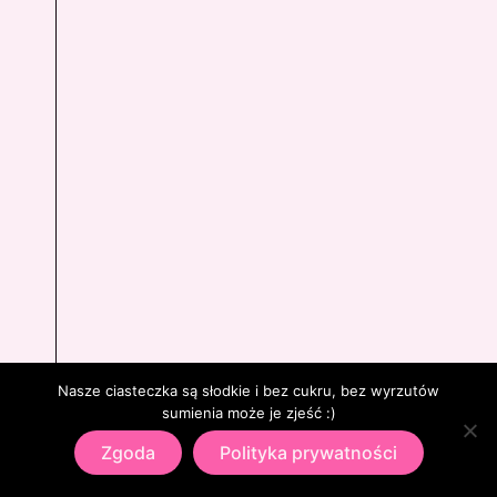
Nasze ciasteczka są słodkie i bez cukru, bez wyrzutów
sumienia może je zjeść :)
Zgoda
Polityka prywatności