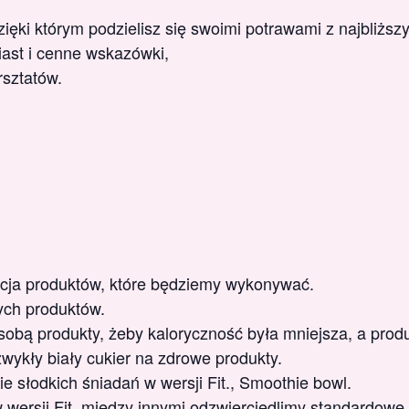
ęki którym podzielisz się swoimi potrawami z najbliższ
ast i cenne wskazówki,
rsztatów.
acja produktów, które będziemy wykonywać.
ych produktów.
sobą produkty, żeby kaloryczność była mniejsza, a prod
wykły biały cukier na zdrowe produkty.
 słodkich śniadań w wersji Fit., Smoothie bowl.
wersji Fit, między innymi odzwierciedlimy standardowe 