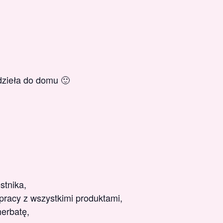
dzieła do domu 🙂
stnika,
racy z wszystkimi produktami,
herbatę,