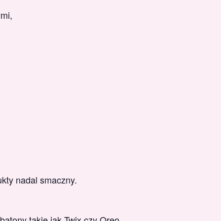
ymi,
ukty nadal smaczny.
batony takie jak Twix czy Oreo