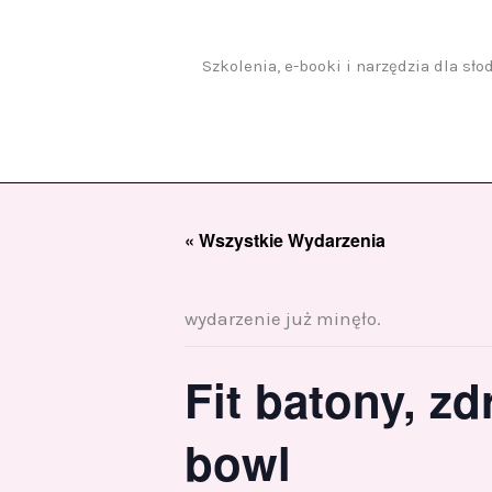
Przejdź
do
treści
Szkolenia, e-booki i narzędzia dla sł
« Wszystkie Wydarzenia
wydarzenie już minęło.
Fit batony, z
bowl