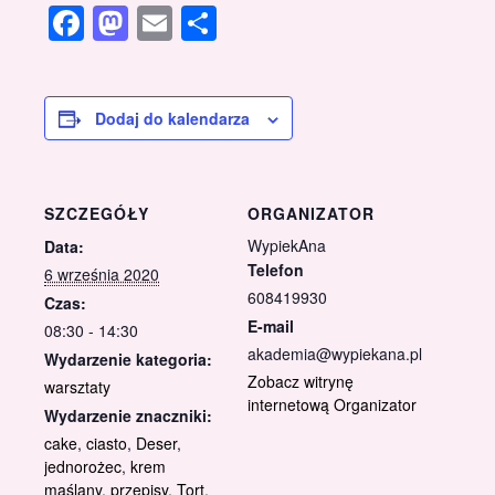
Facebook
Mastodon
Email
Share
Dodaj do kalendarza
SZCZEGÓŁY
ORGANIZATOR
WypiekAna
Data:
Telefon
6 września 2020
608419930
Czas:
E-mail
08:30 - 14:30
akademia@wypiekana.pl
Wydarzenie kategoria:
Zobacz witrynę
warsztaty
internetową Organizator
Wydarzenie znaczniki:
cake
,
ciasto
,
Deser
,
jednorożec
,
krem
maślany
,
przepisy
,
Tort
,