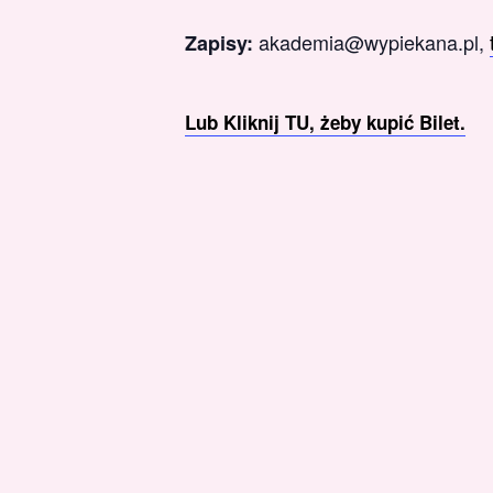
akademia@wypiekana.pl,
Zapisy:
Lub Kliknij TU, żeby kupić Bilet.