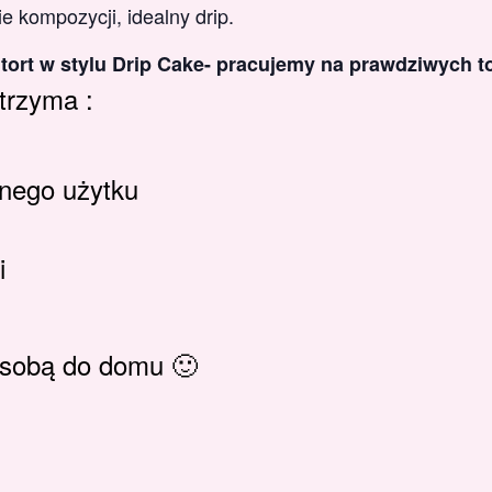
e kompozycji, idealny drip.
ort w stylu Drip Cake- pracujemy na prawdziwych to
trzyma :
tnego użytku
i
e sobą do domu 🙂