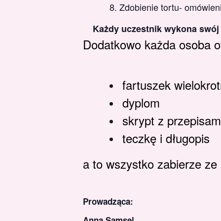
Zdobienie tortu- omówieni
Każdy uczestnik wykona swój t
Dodatkowo każda osoba o
fartuszek wielokro
dyplom
skrypt z przepisam
teczkę i długopis
a to wszystko zabierze z
Prowadząca:
Anna Samsel