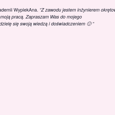
kademii WypiekAna.
“Z zawodu jestem inżyniere
m okręto
ż moją pracą.
Zapraszam Was do mojego
dzielę się swoją wiedzą i doświadczeniem 🙂 “