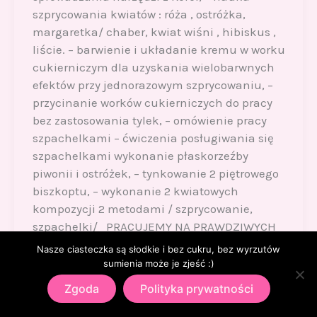
szprycowania kwiatów : róża , ostróżka,
margaretka/ chaber, kwiat wiśni , hibiskus ,
liście. – barwienie i układanie kremu w worku
cukierniczym dla uzyskania wielobarwnych
efektów przy jednorazowym szprycowaniu, –
przycinanie worków cukierniczych do pracy
bez zastosowania tylek, – omówienie pracy
szpachelkami – ćwiczenia posługiwania się
szpachelkami wykonanie płaskorzeźby
piwonii i ostróżek, – tynkowanie 2 piętrowego
biszkoptu, – wykonanie 2 kwiatowych
kompozycji 2 metodami / szprycowanie,
szpachelki/ PRACUJEMY NA PRAWDZIWYCH
BISZKOPTACH 🙂 Prowadzenie – Anna
Nasze ciasteczka są słodkie i bez cukru, bez wyrzutów
Jędrzejewska – Słodkie Królestwo
sumienia może je zjeść :)
Dostępnych 6 miejsc, nabór trwa. Zajęcia :
Zgoda
Polityka prywatności
godz .9 -17 Organizator WypiekAna &
Słodkie Królestwo Anna Jędrzejewska