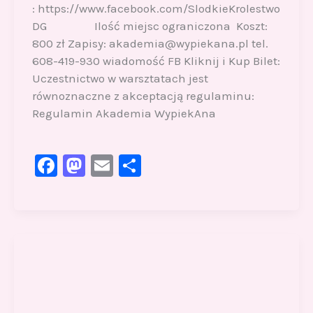
: https://www.facebook.com/SlodkieKrolestwo
DG Ilość miejsc ograniczona Koszt:
800 zł Zapisy: akademia@wypiekana.pl tel.
608-419-930 wiadomość FB Kliknij i Kup Bilet:
Uczestnictwo w warsztatach jest
równoznaczne z akceptacją regulaminu:
Regulamin Akademia WypiekAna
F
M
E
S
a
a
m
h
c
st
ai
ar
e
o
l
e
b
d
o
o
o
n