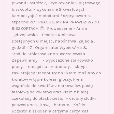
piwonii i ostróżek, – tynkowanie 2 piętrowego
biszkoptu, – wykonanie 2 kwiatowych
kompozycji 2 metodami / szprycowanie,
szpachelki/ PRACUJEMY NA PRAWDZIWYCH
BISZKOPTACH 🙂 Prowadzenie – Anna
Jędrzejewska – Słodkie Królestwo
Dostępnych 6 miejsc, nabór trwa. Zajęcia :
godz .9 -17 Organizator WypiekAna &
Słodkie Królestwo Anna Jędrzejewska
Zapewniamy : – wyposażone stanowisko
pracy, – narzędzia i materiały, – skrypt
zawierający : receptury na : krem maślany do
kwiatów w typie korean glossy, krem
wegański do kwiatów z nerkowców, pastę
fasolową do kwiatów oraz krem z białej
czekolady do płaskorzeźb. – drobny słodki
poczęstunek , kawę , herbatę, Każdy
uczestnik szkolenia otrzyma certyfikat