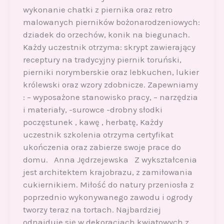
wykonanie chatki z piernika oraz retro
malowanych pierników bożonarodzeniowych:
dziadek do orzechów, konik na biegunach.
Każdy uczestnik otrzyma: skrypt zawierający
receptury na tradycyjny piernik toruński,
pierniki norymberskie oraz lebkuchen, lukier
królewski oraz wzory zdobnicze. Zapewniamy
: – wyposażone stanowisko pracy, – narzędzia
i materiały, -surowce -drobny słodki
poczęstunek , kawę , herbatę, Każdy
uczestnik szkolenia otrzyma certyfikat
ukończenia oraz zabierze swoje prace do
domu. Anna Jędrzejewska Z wykształcenia
jest architektem krajobrazu, z zamiłowania
cukiernikiem. Miłość do natury przeniosła z
poprzednio wykonywanego zawodu i ogrody
tworzy teraz na tortach. Najbardziej
odnajduje się w dekoracjach kwiatowych z