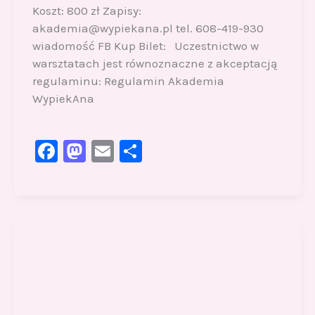
Koszt: 800 zł Zapisy:
akademia@wypiekana.pl tel. 608-419-930
wiadomość FB Kup Bilet: Uczestnictwo w
warsztatach jest równoznaczne z akceptacją
regulaminu: Regulamin Akademia
WypiekAna
F
M
E
S
a
a
m
h
c
st
ai
ar
e
o
l
e
b
d
o
o
o
n
k