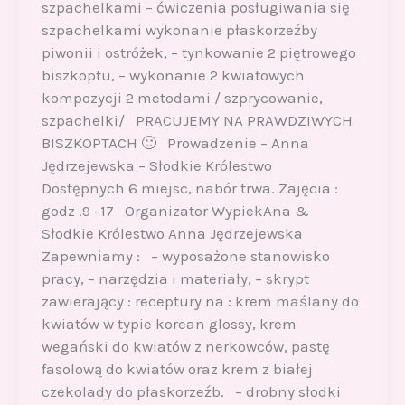
szpachelkami – ćwiczenia posługiwania się
szpachelkami wykonanie płaskorzeźby
piwonii i ostróżek, – tynkowanie 2 piętrowego
biszkoptu, – wykonanie 2 kwiatowych
kompozycji 2 metodami / szprycowanie,
szpachelki/ PRACUJEMY NA PRAWDZIWYCH
BISZKOPTACH 🙂 Prowadzenie – Anna
Jędrzejewska – Słodkie Królestwo
Dostępnych 6 miejsc, nabór trwa. Zajęcia :
godz .9 -17 Organizator WypiekAna &
Słodkie Królestwo Anna Jędrzejewska
Zapewniamy : – wyposażone stanowisko
pracy, – narzędzia i materiały, – skrypt
zawierający : receptury na : krem maślany do
kwiatów w typie korean glossy, krem
wegański do kwiatów z nerkowców, pastę
fasolową do kwiatów oraz krem z białej
czekolady do płaskorzeźb. – drobny słodki