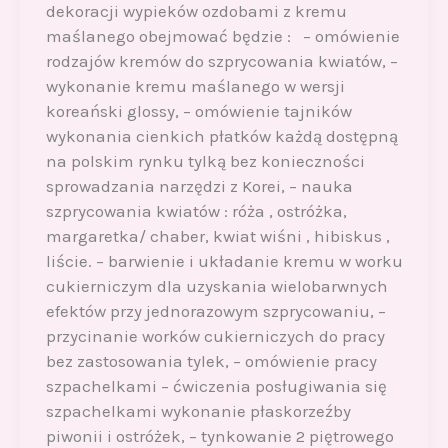
dekoracji wypieków ozdobami z kremu
maślanego obejmować będzie : – omówienie
rodzajów kremów do szprycowania kwiatów, –
wykonanie kremu maślanego w wersji
koreański glossy, – omówienie tajników
wykonania cienkich płatków każdą dostępną
na polskim rynku tylką bez konieczności
sprowadzania narzędzi z Korei, – nauka
szprycowania kwiatów : róża , ostróżka,
margaretka/ chaber, kwiat wiśni , hibiskus ,
liście. – barwienie i układanie kremu w worku
cukierniczym dla uzyskania wielobarwnych
efektów przy jednorazowym szprycowaniu, –
przycinanie worków cukierniczych do pracy
bez zastosowania tylek, – omówienie pracy
szpachelkami – ćwiczenia posługiwania się
szpachelkami wykonanie płaskorzeźby
piwonii i ostróżek, – tynkowanie 2 piętrowego