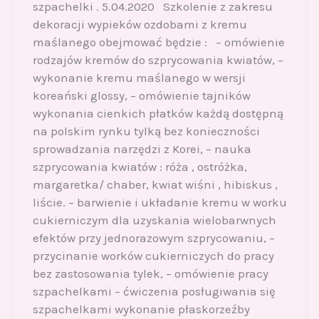
szpachelki . 5.04.2020 Szkolenie z zakresu
dekoracji wypieków ozdobami z kremu
maślanego obejmować będzie : – omówienie
rodzajów kremów do szprycowania kwiatów, –
wykonanie kremu maślanego w wersji
koreański glossy, – omówienie tajników
wykonania cienkich płatków każdą dostępną
na polskim rynku tylką bez konieczności
sprowadzania narzędzi z Korei, – nauka
szprycowania kwiatów : róża , ostróżka,
margaretka/ chaber, kwiat wiśni , hibiskus ,
liście. – barwienie i układanie kremu w worku
cukierniczym dla uzyskania wielobarwnych
efektów przy jednorazowym szprycowaniu, –
przycinanie worków cukierniczych do pracy
bez zastosowania tylek, – omówienie pracy
szpachelkami – ćwiczenia posługiwania się
szpachelkami wykonanie płaskorzeźby