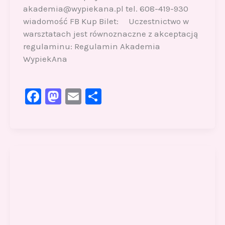
akademia@wypiekana.pl tel. 608-419-930
wiadomość FB Kup Bilet: Uczestnictwo w
warsztatach jest równoznaczne z akceptacją
regulaminu: Regulamin Akademia
WypiekAna
F
M
E
S
a
a
m
h
c
st
ai
ar
e
o
l
e
b
d
o
o
o
n
k