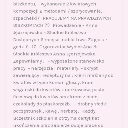
biszkoptu, – wykonanie 2 kwiatowych
kompozycji 2 metodami / szprycowanie,
szpachelki/ PRACUJEMY NA PRAWDZIWYCH
BISZKOPTACH 🙂 Prowadzenie – Anna
Jędrzejewska – Słodkie Królestwo
Dostępnych 6 miejsc, nabór trwa. Zajęcia :
godz .9 -17 Organizator WypiekAna &
Słodkie Królestwo Anna Jędrzejewska
Zapewniamy : – wyposażone stanowisko
pracy, – narzędzia i materiały, – skrypt
zawierający : receptury na : krem maślany do
kwiatów w typie korean glossy, krem
wegański do kwiatów z nerkowców, pastę
fasolową do kwiatów oraz krem z białej
czekolady do płaskorzeźb. – drobny słodki
poczęstunek , kawę , herbatę, Każdy
uczestnik szkolenia otrzyma certyfikat
ukończenia oraz zabierze swoje prace do