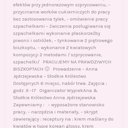
efektów przy jednorazowym szprycowaniu, –
przycinanie worków cukierniczych do pracy
bez zastosowania tylek, – omówienie pracy
szpachelkami – ćwiczenia posługiwania się
szpachelkami wykonanie płaskorzeźby
piwonii i ostróżek, – tynkowanie 2 piętrowego
biszkoptu, – wykonanie 2 kwiatowych
kompozycji 2 metodami / szprycowanie,
szpachelki/ PRACUJEMY NA PRAWDZIWYCH
BISZKOPTACH 🙂 Prowadzenie – Anna
Jędrzejewska – Słodkie Królestwo
Dostępnych 6 miejsc, nabór trwa. Zajęcia :
godz .9 -17 Organizator WypiekAna &
Słodkie Królestwo Anna Jędrzejewska
Zapewniamy : – wyposażone stanowisko
pracy, – narzędzia i materiały, – skrypt
zawierający : receptury na : krem maślany do
kwiatów w typie korean glossy, krem