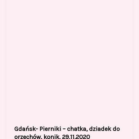
o
o
o
n
k
Gdańsk- Pierniki – chatka, dziadek do
orzechów, konik. 29.11.2020