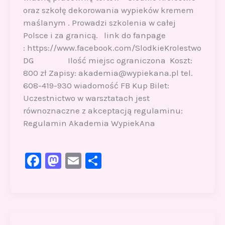
oraz szkołę dekorowania wypieków kremem
maślanym . Prowadzi szkolenia w całej
Polsce i za granicą. link do fanpage
: https://www.facebook.com/SlodkieKrolestwo
DG Ilość miejsc ograniczona Koszt:
800 zł Zapisy: akademia@wypiekana.pl tel.
608-419-930 wiadomość FB Kup Bilet:
Uczestnictwo w warsztatach jest
równoznaczne z akceptacją regulaminu:
Regulamin Akademia WypiekAna
F
M
E
S
a
a
m
h
c
st
ai
ar
e
o
l
e
b
d