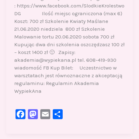
: https://www.facebook.com/SlodkieKrolestwo
DG Ilość miejsc ograniczona (max 6)
Koszt: 700 zł Szkolenie Kwiaty Maślane
21.06.2020 niedziela 800 zł Szkolenie
Malowanie tortu 20.06.2020 sobota 700 zł
Kupując dwa dni szkolenia oszczędzasz 100 zł
– koszt 1400 zł 🙂 Zapisy:
akademia@wypiekana.pl tel. 608-419-930
wiadomość FB Kup Bilet: Uczestnictwo w
warsztatach jest równoznaczne z akceptacją
regulaminu: Regulamin Akademia
WypiekAna
F
M
E
S
a
a
m
h
c
st
ai
ar