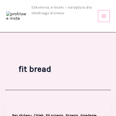
Przejdź
Szkolenia, e-booki i narzędzia dla
do
słodkiego biznesu
treści
fit bread
,
,
,
,
Bez glutenu
Chleb
Fit przepis
Przepis
śniadanie