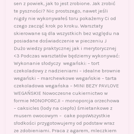
sen z powiek, jak to jest zrobione. Jak zrobić
te pyszności? Nic prostszego, nawet jeśli
nigdy nie wykonywałeś toru pokażemy Ci od
czego zacząć krok po kroku. Warsztaty
skierowane są dla wszystkich bez względu na
posiadane doświadczenie w pieczeniu J
Dużo wiedzy praktycznej jak i merytorycznej
<3 Podczas warsztatów będziemy wykonywać:
Wykonanie słodyczy wegański: – tort
czekoladowy z nadzieniami – idealne brownie
wegański – marchewkowe wegańskie – tarta
czekoladowa wegańska – MINI BEZY PAVLOVE
WEGAŃSKIE Nowoczesne cukiernictwo w
formie MONOPORCJI – monoporcja orzechowa
– caksicles (lody na ciepło) śmietankowe z
musem owocowym – cake popsWszystkie
słodkości przygotowujemy od podstaw wraz
ze zdobieniami. Praca z agarem, mleczkiem