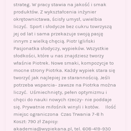
strateg. W pracy stawia na jakość i smak
produktów. Z wykształcenia inżynier
okrętownictawa, ścisły umysł, uwielbia
liczyć. Sport i słodycze bez cukru towrzyszą
jej od lat i sama przekazuje swoją pasję
innym z wielką chęcią. Piotr Igliński
Pasjonatka słodyczy, wypieków. Wszystkie
słodkości, które u nas znajdziesz tworzy
właśnie Piotrek. Nowe smaki, kompozycje to
mocne strony Piotrka. Każdy wypiek stara się
tworzyć jak najlepiej ze starannością. Jeśli
potrzeba wsparcia- zawsze na Piotrka można
liczyć. Uśmiechnięty, pełen optymizmu i
chęci do nauki nowych rzeczy- nie poddaje
się. Prywatnie miłośnik winyli i kotów. Ilość
miejsc ograniczona Czas Trwania 7-8 h
Koszt: 790 zł Zapisy:
akademia@wypiekana.pl, tel. 608-419-930