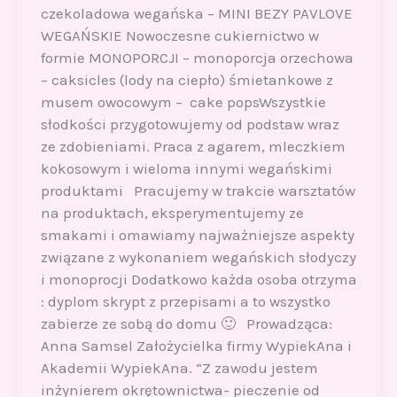
czekoladowa wegańska – MINI BEZY PAVLOVE
WEGAŃSKIE Nowoczesne cukiernictwo w
formie MONOPORCJI – monoporcja orzechowa
– caksicles (lody na ciepło) śmietankowe z
musem owocowym – cake popsWszystkie
słodkości przygotowujemy od podstaw wraz
ze zdobieniami. Praca z agarem, mleczkiem
kokosowym i wieloma innymi wegańskimi
produktami Pracujemy w trakcie warsztatów
na produktach, eksperymentujemy ze
smakami i omawiamy najważniejsze aspekty
związane z wykonaniem wegańskich słodyczy
i monoprocji Dodatkowo każda osoba otrzyma
: dyplom skrypt z przepisami a to wszystko
zabierze ze sobą do domu 🙂 Prowadząca:
Anna Samsel Założycielka firmy WypiekAna i
Akademii WypiekAna. “Z zawodu jestem
inżynierem okrętownictwa- pieczenie od