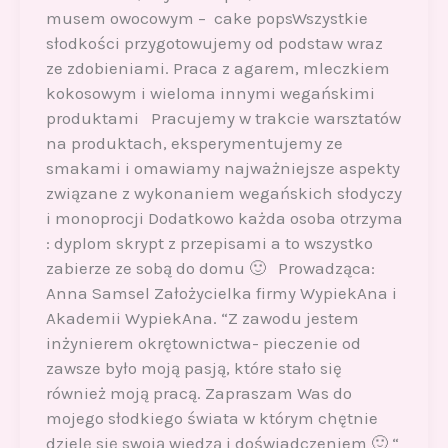
musem owocowym – cake popsWszystkie
słodkości przygotowujemy od podstaw wraz
ze zdobieniami. Praca z agarem, mleczkiem
kokosowym i wieloma innymi wegańskimi
produktami Pracujemy w trakcie warsztatów
na produktach, eksperymentujemy ze
smakami i omawiamy najważniejsze aspekty
związane z wykonaniem wegańskich słodyczy
i monoprocji Dodatkowo każda osoba otrzyma
: dyplom skrypt z przepisami a to wszystko
zabierze ze sobą do domu 🙂 Prowadząca:
Anna Samsel Założycielka firmy WypiekAna i
Akademii WypiekAna. “Z zawodu jestem
inżynierem okrętownictwa- pieczenie od
zawsze było moją pasją, które stało się
również moją pracą. Zapraszam Was do
mojego słodkiego świata w którym chętnie
dzielę się swoją wiedzą i doświadczeniem 🙂 “