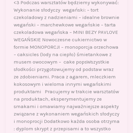
<3 Podczas warsztatów będziemy wykonywać:
Wykonanie słodyczy wegański: – tort
czekoladowy z nadzieniami – idealne brownie
wegański – marchewkowe wegańskie – tarta
czekoladowa wegańska – MINI BEZY PAVLOVE
WEGAŃSKIE Nowoczesne cukiernictwo w
formie MONOPORCJI – monoporcja orzechowa
– caksicles (lody na ciepło) śmietankowe z
musem owocowym – cake popsWszystkie
słodkości przygotowujemy od podstaw wraz
ze zdobieniami. Praca z agarem, mleczkiem
kokosowym i wieloma innymi wegańskimi
produktami Pracujemy w trakcie warsztatów
na produktach, eksperymentujemy ze
smakami i omawiamy najważniejsze aspekty
związane z wykonaniem wegańskich słodyczy
i monoprocji Dodatkowo każda osoba otrzyma
: dyplom skrypt z przepisami a to wszystko