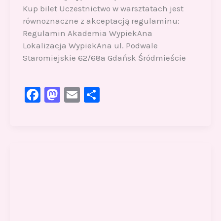
Kup bilet Uczestnictwo w warsztatach jest
równoznaczne z akceptacją regulaminu:
Regulamin Akademia WypiekAna
Lokalizacja WypiekAna ul. Podwale
Staromiejskie 62/68a Gdańsk Śródmieście
F
M
E
S
a
a
m
h
c
st
ai
ar
e
o
l
e
b
d
o
o
o
n
k