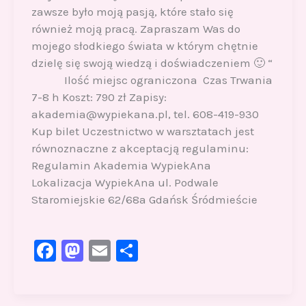
zawsze było moją pasją, które stało się
również moją pracą. Zapraszam Was do
mojego słodkiego świata w którym chętnie
dzielę się swoją wiedzą i doświadczeniem 🙂 “
Ilość miejsc ograniczona Czas Trwania
7-8 h Koszt: 790 zł Zapisy:
akademia@wypiekana.pl, tel. 608-419-930
Kup bilet Uczestnictwo w warsztatach jest
równoznaczne z akceptacją regulaminu:
Regulamin Akademia WypiekAna
Lokalizacja WypiekAna ul. Podwale
Staromiejskie 62/68a Gdańsk Śródmieście
F
M
E
S
a
a
m
h
c
st
ai
ar