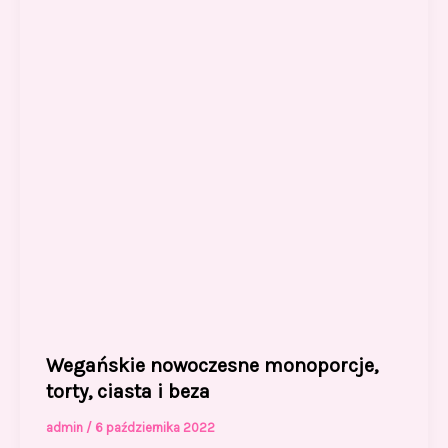
o
n
k
Wegańskie nowoczesne monoporcje,
torty, ciasta i beza
admin
/
6 października 2022