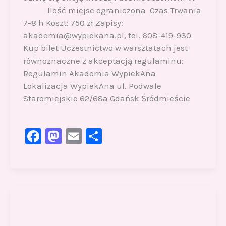
Ilość miejsc ograniczona Czas Trwania
7-8 h Koszt: 750 zł Zapisy:
akademia@wypiekana.pl, tel. 608-419-930
Kup bilet Uczestnictwo w warsztatach jest
równoznaczne z akceptacją regulaminu:
Regulamin Akademia WypiekAna
Lokalizacja WypiekAna ul. Podwale
Staromiejskie 62/68a Gdańsk Śródmieście
F
M
E
S
a
a
m
h
c
st
ai
ar
e
o
l
e
b
d
o
o