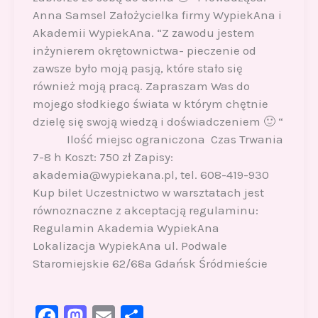
Anna Samsel Założycielka firmy WypiekAna i
Akademii WypiekAna. “Z zawodu jestem
inżynierem okrętownictwa- pieczenie od
zawsze było moją pasją, które stało się
również moją pracą. Zapraszam Was do
mojego słodkiego świata w którym chętnie
dzielę się swoją wiedzą i doświadczeniem 🙂 “
Ilość miejsc ograniczona Czas Trwania
7-8 h Koszt: 750 zł Zapisy:
akademia@wypiekana.pl, tel. 608-419-930
Kup bilet Uczestnictwo w warsztatach jest
równoznaczne z akceptacją regulaminu:
Regulamin Akademia WypiekAna
Lokalizacja WypiekAna ul. Podwale
Staromiejskie 62/68a Gdańsk Śródmieście
F
M
E
S