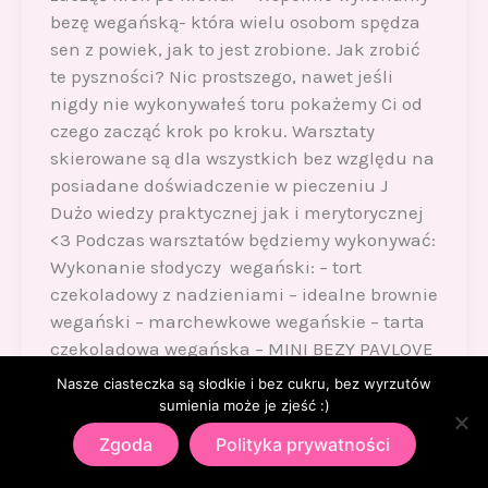
bezę wegańską- która wielu osobom spędza
sen z powiek, jak to jest zrobione. Jak zrobić
te pyszności? Nic prostszego, nawet jeśli
nigdy nie wykonywałeś toru pokażemy Ci od
czego zacząć krok po kroku. Warsztaty
skierowane są dla wszystkich bez względu na
posiadane doświadczenie w pieczeniu J
Dużo wiedzy praktycznej jak i merytorycznej
<3 Podczas warsztatów będziemy wykonywać:
Wykonanie słodyczy wegański: – tort
czekoladowy z nadzieniami – idealne brownie
wegański – marchewkowe wegańskie – tarta
czekoladowa wegańska – MINI BEZY PAVLOVE
WEGAŃSKIE Nowoczesne cukiernictwo w
Nasze ciasteczka są słodkie i bez cukru, bez wyrzutów
formie MONOPORCJI – monoporcja orzechowa
sumienia może je zjeść :)
– caksicles (lody na ciepło) śmietankowe z
Zgoda
Polityka prywatności
musem owocowym – cake popsWszystkie
słodkości przygotowujemy od podstaw wraz