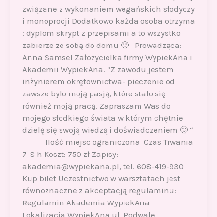
związane z wykonaniem wegańskich słodyczy
i monoprocji Dodatkowo każda osoba otrzyma
: dyplom skrypt z przepisami a to wszystko
zabierze ze sobą do domu 🙂 Prowadząca:
Anna Samsel Założycielka firmy WypiekAna i
Akademii WypiekAna. “Z zawodu jestem
inżynierem okrętownictwa- pieczenie od
zawsze było moją pasją, które stało się
również moją pracą. Zapraszam Was do
mojego słodkiego świata w którym chętnie
dzielę się swoją wiedzą i doświadczeniem 🙂 “
Ilość miejsc ograniczona Czas Trwania
7-8 h Koszt: 750 zł Zapisy:
akademia@wypiekana.pl, tel. 608-419-930
Kup bilet Uczestnictwo w warsztatach jest
równoznaczne z akceptacją regulaminu:
Regulamin Akademia WypiekAna
Lokalizacja WypiekAna ul. Podwale