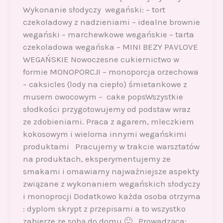
Wykonanie słodyczy wegański: – tort
czekoladowy z nadzieniami – idealne brownie
wegański – marchewkowe wegańskie – tarta
czekoladowa wegańska – MINI BEZY PAVLOVE
WEGAŃSKIE Nowoczesne cukiernictwo w
formie MONOPORCJI – monoporcja orzechowa
– caksicles (lody na ciepło) śmietankowe z
musem owocowym – cake popsWszystkie
słodkości przygotowujemy od podstaw wraz
ze zdobieniami. Praca z agarem, mleczkiem
kokosowym i wieloma innymi wegańskimi
produktami Pracujemy w trakcie warsztatów
na produktach, eksperymentujemy ze
smakami i omawiamy najważniejsze aspekty
związane z wykonaniem wegańskich słodyczy
i monoprocji Dodatkowo każda osoba otrzyma
: dyplom skrypt z przepisami a to wszystko
zabierze ze sobą do domu 🙂 Prowadząca: