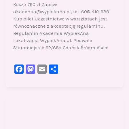
Koszt: 790 zł Zapisy:
akademia@wypiekana.pl, tel. 608-419-930
Kup bilet Uczestnictwo w warsztatach jest
równoznaczne z akceptacją regulaminu:
Regulamin Akademia WypiekAna
Lokalizacja WypiekAna ul. Podwale
Staromiejskie 62/68a Gdańsk Śródmieście
F
M
E
S
a
a
m
h
c
st
ai
ar
e
o
l
e
b
d
o
o
o
n