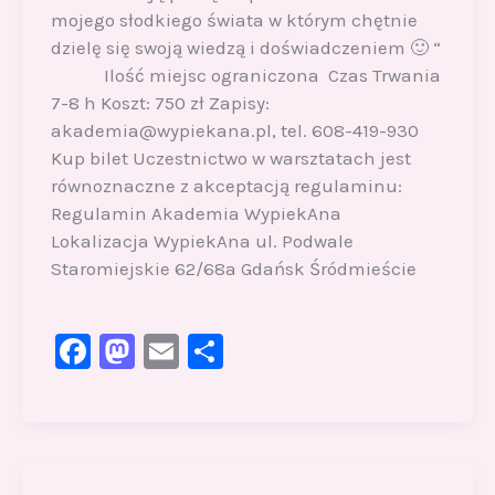
mojego słodkiego świata w którym chętnie
dzielę się swoją wiedzą i doświadczeniem 🙂 “
Ilość miejsc ograniczona Czas Trwania
7-8 h Koszt: 750 zł Zapisy:
akademia@wypiekana.pl, tel. 608-419-930
Kup bilet Uczestnictwo w warsztatach jest
równoznaczne z akceptacją regulaminu:
Regulamin Akademia WypiekAna
Lokalizacja WypiekAna ul. Podwale
Staromiejskie 62/68a Gdańsk Śródmieście
F
M
E
S
a
a
m
h
c
st
ai
ar
e
o
l
e
b
d