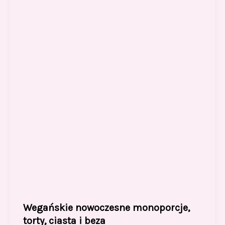
o
o
o
n
k
Wegańskie nowoczesne monoporcje,
torty, ciasta i beza