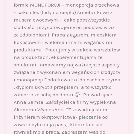
formie MONOPORCJI – monoporcja orzechowa
– caksicles (lody na ciepło) śmietankowe z
musem owocowym – cake popsWszystkie
słodkości przygotowujemy od podstaw wraz
ze zdobieniami. Praca z agarem, mleczkiem
kokosowym i wieloma innymi wegańskimi
produktami Pracujemy w trakcie warsztatów
na produktach, eksperymentujemy ze
smakami i omawiamy najważniejsze aspekty
związane z wykonaniem wegańskich słodyczy
i monoprocji Dodatkowo każda osoba otrzyma
: dyplom skrypt z przepisami a to wszystko
zabierze ze sobą do domu 🙂 Prowadząca:
Anna Samsel Założycielka firmy WypiekAna i
Akademii WypiekAna. “Z zawodu jestem
inżynierem okrętownictwa- pieczenie od
zawsze było moją pasją, które stało się
również moją pracą. Zapraszam Was do