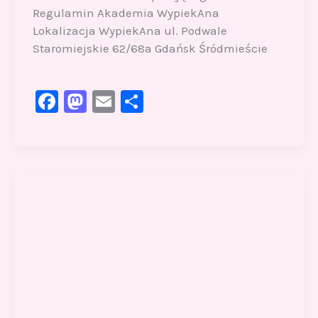
Regulamin Akademia WypiekAna
Lokalizacja WypiekAna ul. Podwale
Staromiejskie 62/68a Gdańsk Śródmieście
F
M
E
S
a
a
m
h
c
st
ai
ar
e
o
l
e
b
d
o
o
o
n
k