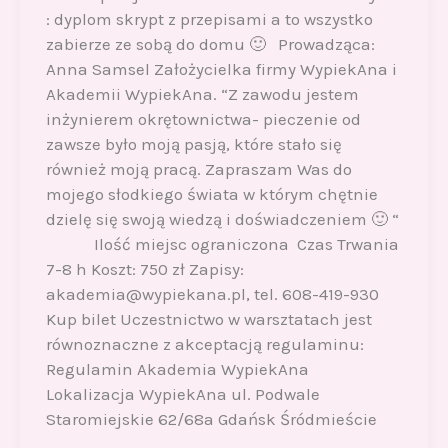
: dyplom skrypt z przepisami a to wszystko
zabierze ze sobą do domu 🙂 Prowadząca:
Anna Samsel Założycielka firmy WypiekAna i
Akademii WypiekAna. “Z zawodu jestem
inżynierem okrętownictwa- pieczenie od
zawsze było moją pasją, które stało się
również moją pracą. Zapraszam Was do
mojego słodkiego świata w którym chętnie
dzielę się swoją wiedzą i doświadczeniem 🙂 “
Ilość miejsc ograniczona Czas Trwania
7-8 h Koszt: 750 zł Zapisy:
akademia@wypiekana.pl, tel. 608-419-930
Kup bilet Uczestnictwo w warsztatach jest
równoznaczne z akceptacją regulaminu:
Regulamin Akademia WypiekAna
Lokalizacja WypiekAna ul. Podwale
Staromiejskie 62/68a Gdańsk Śródmieście