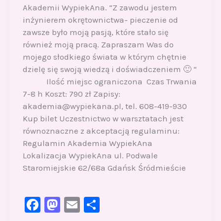
Akademii WypiekAna. “Z zawodu jestem
inżynierem okrętownictwa- pieczenie od
zawsze było moją pasją, które stało się
również moją pracą. Zapraszam Was do
mojego słodkiego świata w którym chętnie
dzielę się swoją wiedzą i doświadczeniem 🙂 “
Ilość miejsc ograniczona Czas Trwania
7-8 h Koszt: 790 zł Zapisy:
akademia@wypiekana.pl, tel. 608-419-930
Kup bilet Uczestnictwo w warsztatach jest
równoznaczne z akceptacją regulaminu:
Regulamin Akademia WypiekAna
Lokalizacja WypiekAna ul. Podwale
Staromiejskie 62/68a Gdańsk Śródmieście
F
M
E
S
a
a
m
h