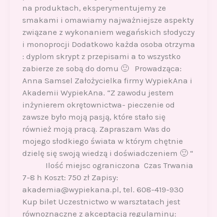
na produktach, eksperymentujemy ze
smakami i omawiamy najważniejsze aspekty
związane z wykonaniem wegańskich słodyczy
i monoprocji Dodatkowo każda osoba otrzyma
: dyplom skrypt z przepisami a to wszystko
zabierze ze sobą do domu 🙂 Prowadząca:
Anna Samsel Założycielka firmy WypiekAna i
Akademii WypiekAna. “Z zawodu jestem
inżynierem okrętownictwa- pieczenie od
zawsze było moją pasją, które stało się
również moją pracą. Zapraszam Was do
mojego słodkiego świata w którym chętnie
dzielę się swoją wiedzą i doświadczeniem 🙂 “
Ilość miejsc ograniczona Czas Trwania
7-8 h Koszt: 750 zł Zapisy:
akademia@wypiekana.pl, tel. 608-419-930
Kup bilet Uczestnictwo w warsztatach jest
równoznaczne z akceptacją regulaminu: