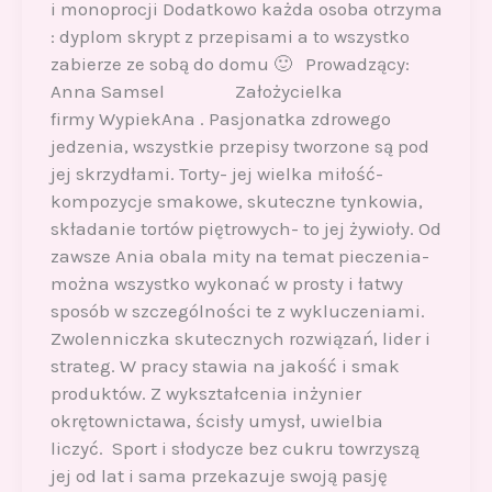
i monoprocji Dodatkowo każda osoba otrzyma
: dyplom skrypt z przepisami a to wszystko
zabierze ze sobą do domu 🙂 Prowadzący:
Anna Samsel Założycielka
firmy WypiekAna . Pasjonatka zdrowego
jedzenia, wszystkie przepisy tworzone są pod
jej skrzydłami. Torty- jej wielka miłość-
kompozycje smakowe, skuteczne tynkowia,
składanie tortów piętrowych- to jej żywioły. Od
zawsze Ania obala mity na temat pieczenia-
można wszystko wykonać w prosty i łatwy
sposób w szczególności te z wykluczeniami.
Zwolenniczka skutecznych rozwiązań, lider i
strateg. W pracy stawia na jakość i smak
produktów. Z wykształcenia inżynier
okrętownictawa, ścisły umysł, uwielbia
liczyć. Sport i słodycze bez cukru towrzyszą
jej od lat i sama przekazuje swoją pasję