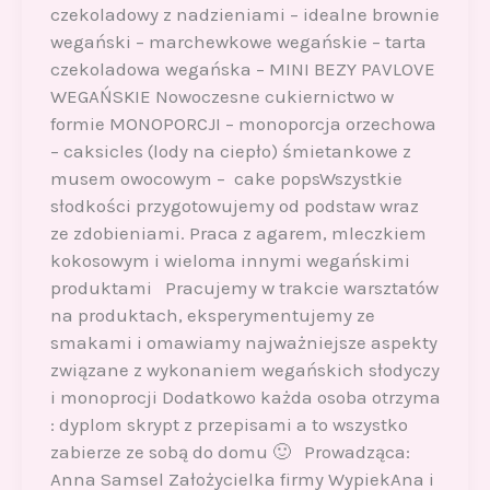
czekoladowy z nadzieniami – idealne brownie
wegański – marchewkowe wegańskie – tarta
czekoladowa wegańska – MINI BEZY PAVLOVE
WEGAŃSKIE Nowoczesne cukiernictwo w
formie MONOPORCJI – monoporcja orzechowa
– caksicles (lody na ciepło) śmietankowe z
musem owocowym – cake popsWszystkie
słodkości przygotowujemy od podstaw wraz
ze zdobieniami. Praca z agarem, mleczkiem
kokosowym i wieloma innymi wegańskimi
produktami Pracujemy w trakcie warsztatów
na produktach, eksperymentujemy ze
smakami i omawiamy najważniejsze aspekty
związane z wykonaniem wegańskich słodyczy
i monoprocji Dodatkowo każda osoba otrzyma
: dyplom skrypt z przepisami a to wszystko
zabierze ze sobą do domu 🙂 Prowadząca:
Anna Samsel Założycielka firmy WypiekAna i