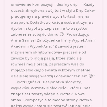
omówienie kompozycji, idealny drip. Każdy
uczestnik wykona swój tort w stylu Drip Cake-
pracujemy na prawdziwych tortach nie na
atrapach. Dodatkowo każda osoba otrzyma :
dyplom skrypt z przepisami a to wszystko
zabierze ze sobą do domu 🙂 Prowadzący:
Anna Samsel Założycielka firmy WypiekAna i
Akademii WypiekAna. “Z zawodu jestem
inżynierem okrętownictwa- pieczenie od
zawsze było moją pasją, które stało się
również moją pracą. Zapraszam Was do
mojego słodkiego świata w którym chętnie
dzielę się swoją wiedzą i doświadczeniem 🙂 “
Piotr Igliński Pasjonatka słodyczy,
wypieków. Wszystkie słodkości, które u nas
znajdziesz tworzy właśnie Piotrek. Nowe
smaki, kompozycje to mocne strony Piotrka.
Każdy wypiek stara się tworzyć jak najlepiej