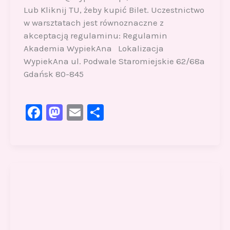
Lub Kliknij TU, żeby kupić Bilet. Uczestnictwo
w warsztatach jest równoznaczne z
akceptacją regulaminu: Regulamin
Akademia WypiekAna Lokalizacja
WypiekAna ul. Podwale Staromiejskie 62/68a
Gdańsk 80-845
F
M
E
S
a
a
m
h
c
st
ai
ar
e
o
l
e
b
d
o
o
o
n
k