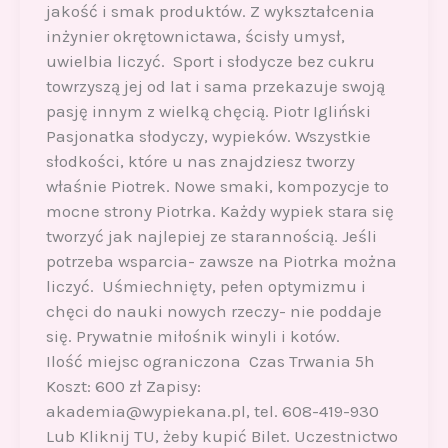
jakość i smak produktów. Z wykształcenia
inżynier okrętownictawa, ścisły umysł,
uwielbia liczyć. Sport i słodycze bez cukru
towrzyszą jej od lat i sama przekazuje swoją
pasję innym z wielką chęcią. Piotr Igliński
Pasjonatka słodyczy, wypieków. Wszystkie
słodkości, które u nas znajdziesz tworzy
właśnie Piotrek. Nowe smaki, kompozycje to
mocne strony Piotrka. Każdy wypiek stara się
tworzyć jak najlepiej ze starannością. Jeśli
potrzeba wsparcia- zawsze na Piotrka można
liczyć. Uśmiechnięty, pełen optymizmu i
chęci do nauki nowych rzeczy- nie poddaje
się. Prywatnie miłośnik winyli i kotów.
Ilość miejsc ograniczona Czas Trwania 5h
Koszt: 600 zł Zapisy:
akademia@wypiekana.pl, tel. 608-419-930
Lub Kliknij TU, żeby kupić Bilet. Uczestnictwo