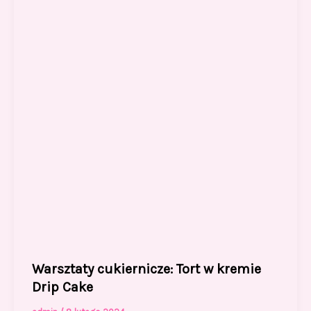
o
o
o
n
k
Warsztaty cukiernicze: Tort w kremie
Drip Cake