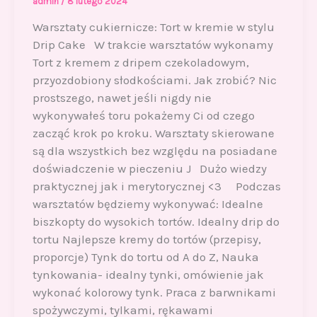
admin
/
8 lutego 2024
Warsztaty cukiernicze: Tort w kremie w stylu
Drip Cake W trakcie warsztatów wykonamy
Tort z kremem z dripem czekoladowym,
przyozdobiony słodkościami. Jak zrobić? Nic
prostszego, nawet jeśli nigdy nie
wykonywałeś toru pokażemy Ci od czego
zacząć krok po kroku. Warsztaty skierowane
są dla wszystkich bez względu na posiadane
doświadczenie w pieczeniu J Dużo wiedzy
praktycznej jak i merytorycznej <3 Podczas
warsztatów będziemy wykonywać: Idealne
biszkopty do wysokich tortów. Idealny drip do
tortu Najlepsze kremy do tortów (przepisy,
proporcje) Tynk do tortu od A do Z, Nauka
tynkowania- idealny tynki, omówienie jak
wykonać kolorowy tynk. Praca z barwnikami
spożywczymi, tylkami, rękawami