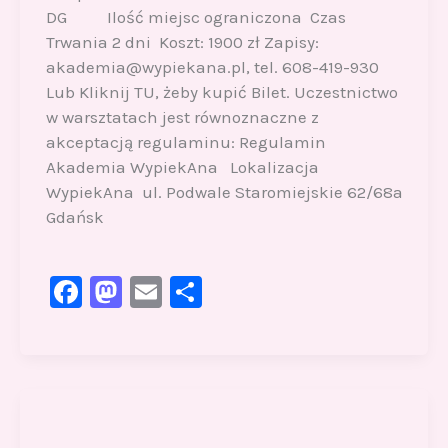
DG Ilość miejsc ograniczona Czas
Trwania 2 dni Koszt: 1900 zł Zapisy:
akademia@wypiekana.pl, tel. 608-419-930
Lub Kliknij TU, żeby kupić Bilet. Uczestnictwo
w warsztatach jest równoznaczne z
akceptacją regulaminu: Regulamin
Akademia WypiekAna Lokalizacja
WypiekAna ul. Podwale Staromiejskie 62/68a
Gdańsk
F
M
E
S
a
a
m
h
c
st
ai
ar
e
o
l
e
b
d