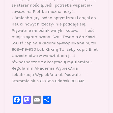
ze starannością. Jeśli potrzeba wsparcia-
zawsze na Piotrka można liczyć.
Uśmiechnięty, pełen optymizmu i chęci do
nauki nowych rzeczy- nie poddaje się.
Prywatnie miłośnik winyli i kotów. Ilość
miejsc ograniczona Czas Trwania 5h Koszt:
550 zł Zapisy: akademia@wypiekana.pl, tel.
608-419-930 Lub Kliknij TU, żeby kupić Bilet.
Uczestnictwo w warsztatach jest
równoznaczne z akceptacją regulaminu:
Regulamin Akademia WypiekAna
Lokalizacja WypiekAna ul. Podwale
Staromiejskie 62/68a Gdańsk 80-845
F
M
E
S
a
a
m
h