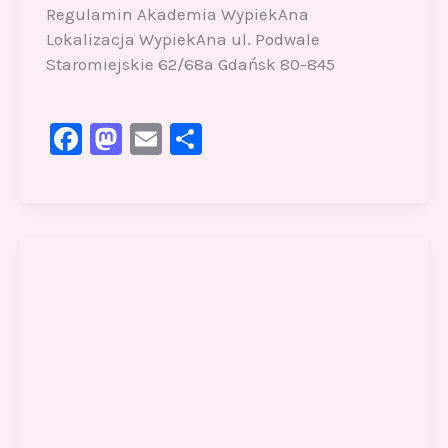
Regulamin Akademia WypiekAna
Lokalizacja WypiekAna ul. Podwale
Staromiejskie 62/68a Gdańsk 80-845
F
M
E
S
a
a
m
h
c
st
ai
ar
e
o
l
e
b
d
o
o
o
n
k