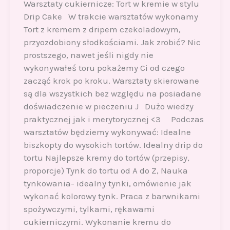
Warsztaty cukiernicze: Tort w kremie w stylu
Drip Cake W trakcie warsztatów wykonamy
Tort z kremem z dripem czekoladowym,
przyozdobiony słodkościami. Jak zrobić? Nic
prostszego, nawet jeśli nigdy nie
wykonywałeś toru pokażemy Ci od czego
zacząć krok po kroku. Warsztaty skierowane
są dla wszystkich bez względu na posiadane
doświadczenie w pieczeniu J Dużo wiedzy
praktycznej jak i merytorycznej <3 Podczas
warsztatów będziemy wykonywać: Idealne
biszkopty do wysokich tortów. Idealny drip do
tortu Najlepsze kremy do tortów (przepisy,
proporcje) Tynk do tortu od A do Z, Nauka
tynkowania- idealny tynki, omówienie jak
wykonać kolorowy tynk. Praca z barwnikami
spożywczymi, tylkami, rękawami
cukierniczymi. Wykonanie kremu do