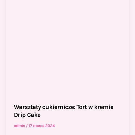
o
n
k
Warsztaty cukiernicze: Tort w kremie
Drip Cake
admin
/
17 marca 2024