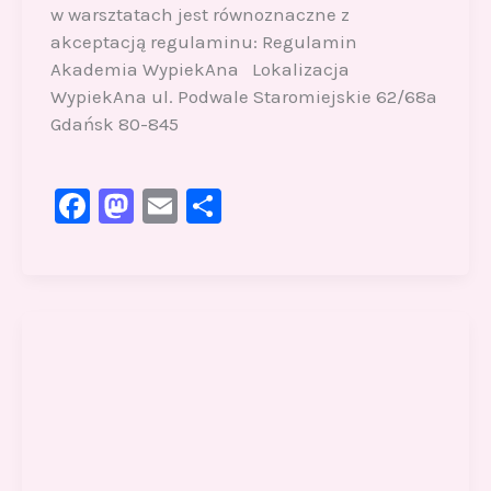
w warsztatach jest równoznaczne z
akceptacją regulaminu: Regulamin
Akademia WypiekAna Lokalizacja
WypiekAna ul. Podwale Staromiejskie 62/68a
Gdańsk 80-845
F
M
E
S
a
a
m
h
c
st
ai
ar
e
o
l
e
b
d
o
o
o
n
k