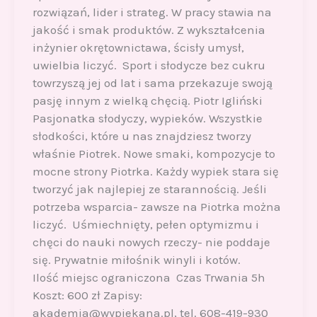
rozwiązań, lider i strateg. W pracy stawia na
jakość i smak produktów. Z wykształcenia
inżynier okrętownictawa, ścisły umysł,
uwielbia liczyć. Sport i słodycze bez cukru
towrzyszą jej od lat i sama przekazuje swoją
pasję innym z wielką chęcią. Piotr Igliński
Pasjonatka słodyczy, wypieków. Wszystkie
słodkości, które u nas znajdziesz tworzy
właśnie Piotrek. Nowe smaki, kompozycje to
mocne strony Piotrka. Każdy wypiek stara się
tworzyć jak najlepiej ze starannością. Jeśli
potrzeba wsparcia- zawsze na Piotrka można
liczyć. Uśmiechnięty, pełen optymizmu i
chęci do nauki nowych rzeczy- nie poddaje
się. Prywatnie miłośnik winyli i kotów.
Ilość miejsc ograniczona Czas Trwania 5h
Koszt: 600 zł Zapisy:
akademia@wypiekana.pl, tel. 608-419-930