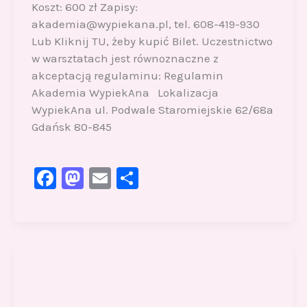
Koszt: 600 zł Zapisy:
akademia@wypiekana.pl, tel. 608-419-930
Lub Kliknij TU, żeby kupić Bilet. Uczestnictwo
w warsztatach jest równoznaczne z
akceptacją regulaminu: Regulamin
Akademia WypiekAna Lokalizacja
WypiekAna ul. Podwale Staromiejskie 62/68a
Gdańsk 80-845
F
M
E
S
a
a
m
h
c
st
ai
ar
e
o
l
e
b
d
o
o