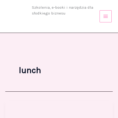
Przejdź
Szkolenia, e-booki i narzędzia dla
do
słodkiego biznesu
treści
lunch