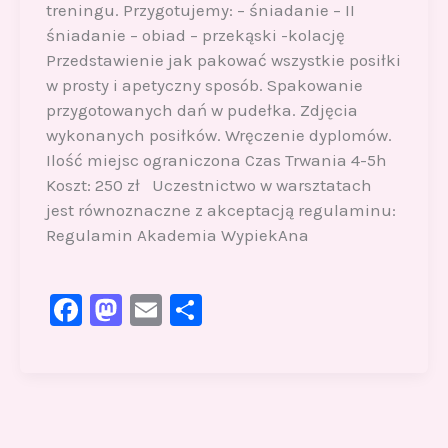
treningu. Przygotujemy: – śniadanie – II
śniadanie – obiad – przekąski -kolację
Przedstawienie jak pakować wszystkie posiłki
w prosty i apetyczny sposób. Spakowanie
przygotowanych dań w pudełka. Zdjęcia
wykonanych posiłków. Wręczenie dyplomów.
Ilość miejsc ograniczona Czas Trwania 4-5h
Koszt: 250 zł Uczestnictwo w warsztatach
jest równoznaczne z akceptacją regulaminu:
Regulamin Akademia WypiekAna
F
M
E
S
a
a
m
h
c
st
ai
ar
e
o
l
e
b
d