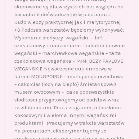
skierowane są dla wszystkich bez względu na
posiadane doświadczenie w pieczeniu J
Dużo wiedzy praktycznej jak i merytorycznej
<3 Podczas warsztatów będziemy wykonywać:
Wykonanie słodyczy wegański: – tort
czekoladowy z nadzieniami – idealne brownie
wegański – marchewkowe wegańskie – tarta
czekoladowa wegańska – MINI BEZY PAVLOVE
WEGAŃSKIE Nowoczesne cukiernictwo w
formie MONOPORCJI – monoporcja orzechowa
– caksicles (lody na ciepło) śmietankowe z
musem owocowym – cake popsWszystkie
słodkości przygotowujemy od podstaw wraz
ze zdobieniami. Praca z agarem, mleczkiem
kokosowym i wieloma innymi wegańskimi
produktami Pracujemy w trakcie warsztatów
na produktach, eksperymentujemy ze
smakami i omawiamy najważniejsze aspekty