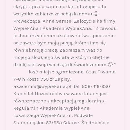
skrypt z przepisami teczkę i długopis a to
wszystko zabierze ze sobą do domu 🙂
Prowadząca: Anna Samsel Założycielka firmy
WypiekAna i Akademii WypiekAna. “Z zawodu
jestem inżynierem okrętownictwa- pieczenie
od zawsze było moją pasją, które stało się
również moją pracą. Zapraszam Was do
mojego słodkiego świata w którym chętnie
dzielę się swoją wiedzą i doświadczeniem 🙂 “
Ilość miejsc ograniczona Czas Trwania
7-8 h Koszt: 750 zł Zapisy:
akademia@wypiekana.pl, tel. 608-419-930
Kup bilet Uczestnictwo w warsztatach jest
równoznaczne z akceptacją regulaminu:
Regulamin Akademia WypiekAna
Lokalizacja WypiekAna ul. Podwale
Staromiejskie 62/68a Gdańsk Śródmieście