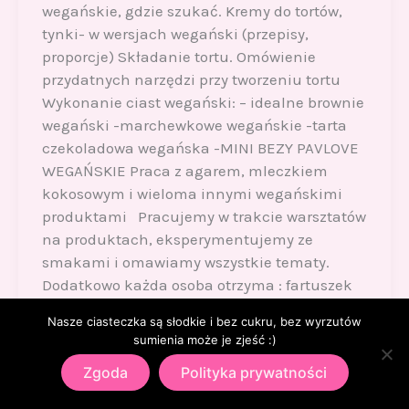
wegańskie, gdzie szukać. Kremy do tortów,
tynki- w wersjach wegański (przepisy,
proporcje) Składanie tortu. Omówienie
przydatnych narzędzi przy tworzeniu tortu
Wykonanie ciast wegański: – idealne brownie
wegański -marchewkowe wegańskie -tarta
czekoladowa wegańska -MINI BEZY PAVLOVE
WEGAŃSKIE Praca z agarem, mleczkiem
kokosowym i wieloma innymi wegańskimi
produktami Pracujemy w trakcie warsztatów
na produktach, eksperymentujemy ze
smakami i omawiamy wszystkie tematy.
Dodatkowo każda osoba otrzyma : fartuszek
wielokrotnego użytku dyplom skrypt z
Nasze ciasteczka są słodkie i bez cukru, bez wyrzutów
przepisami teczkę i długopis a to wszystko
sumienia może je zjeść :)
zabierze ze sobą do domu 🙂 Prowadząca:
Zgoda
Polityka prywatności
Anna Samsel Założycielka firmy WypiekAna i
Akademii WypiekAna. “Z zawodu jestem