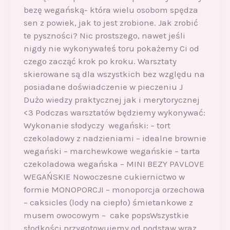
bezę wegańską- która wielu osobom spędza
sen z powiek, jak to jest zrobione. Jak zrobić
te pyszności? Nic prostszego, nawet jeśli
nigdy nie wykonywałeś toru pokażemy Ci od
czego zacząć krok po kroku. Warsztaty
skierowane są dla wszystkich bez względu na
posiadane doświadczenie w pieczeniu J
Dużo wiedzy praktycznej jak i merytorycznej
<3 Podczas warsztatów będziemy wykonywać:
Wykonanie słodyczy wegański: – tort
czekoladowy z nadzieniami – idealne brownie
wegański – marchewkowe wegańskie – tarta
czekoladowa wegańska – MINI BEZY PAVLOVE
WEGAŃSKIE Nowoczesne cukiernictwo w
formie MONOPORCJI – monoporcja orzechowa
– caksicles (lody na ciepło) śmietankowe z
musem owocowym – cake popsWszystkie
słodkości przygotowujemy od podstaw wraz