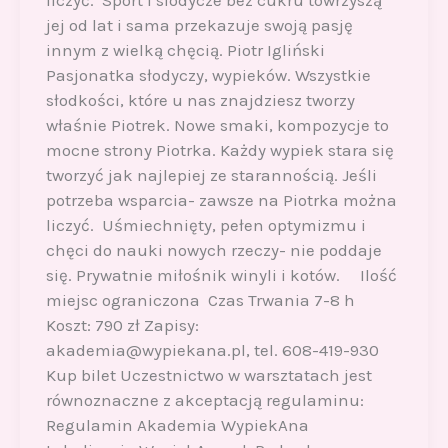
liczyć. Sport i słodycze bez cukru towrzyszą
jej od lat i sama przekazuje swoją pasję
innym z wielką chęcią. Piotr Igliński
Pasjonatka słodyczy, wypieków. Wszystkie
słodkości, które u nas znajdziesz tworzy
właśnie Piotrek. Nowe smaki, kompozycje to
mocne strony Piotrka. Każdy wypiek stara się
tworzyć jak najlepiej ze starannością. Jeśli
potrzeba wsparcia- zawsze na Piotrka można
liczyć. Uśmiechnięty, pełen optymizmu i
chęci do nauki nowych rzeczy- nie poddaje
się. Prywatnie miłośnik winyli i kotów. Ilość
miejsc ograniczona Czas Trwania 7-8 h
Koszt: 790 zł Zapisy:
akademia@wypiekana.pl, tel. 608-419-930
Kup bilet Uczestnictwo w warsztatach jest
równoznaczne z akceptacją regulaminu:
Regulamin Akademia WypiekAna