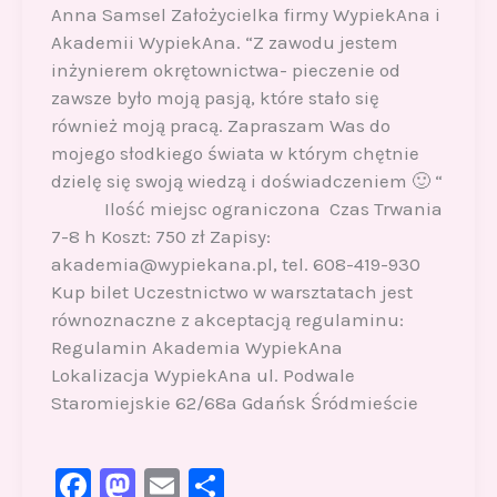
Anna Samsel Założycielka firmy WypiekAna i
Akademii WypiekAna. “Z zawodu jestem
inżynierem okrętownictwa- pieczenie od
zawsze było moją pasją, które stało się
również moją pracą. Zapraszam Was do
mojego słodkiego świata w którym chętnie
dzielę się swoją wiedzą i doświadczeniem 🙂 “
Ilość miejsc ograniczona Czas Trwania
7-8 h Koszt: 750 zł Zapisy:
akademia@wypiekana.pl, tel. 608-419-930
Kup bilet Uczestnictwo w warsztatach jest
równoznaczne z akceptacją regulaminu:
Regulamin Akademia WypiekAna
Lokalizacja WypiekAna ul. Podwale
Staromiejskie 62/68a Gdańsk Śródmieście
F
M
E
S