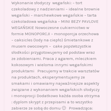
Wykonanie słodyczy wegański: – tort
czekoladowy z nadzieniami – idealne brownie
wegański – marchewkowe wegańskie – tarta
czekoladowa wegańska – MINI BEZY PAVLOVE
WEGAŃSKIE Nowoczesne cukiernictwo w
formie MONOPORCJI – monoporcja orzechowa
– caksicles (lody na ciepło) śmietankowe z
musem owocowym – cake popsWszystkie
słodkości przygotowujemy od podstaw wraz
ze zdobieniami. Praca z agarem, mleczkiem
kokosowym i wieloma innymi wegańskimi
produktami Pracujemy w trakcie warsztatów
na produktach, eksperymentujemy ze
smakami i omawiamy najważniejsze aspekty
związane z wykonaniem wegańskich słodyczy
i monoprocji Dodatkowo każda osoba otrzyma
: dyplom skrypt z przepisami a to wszystko
zabierze ze sobą do domu 🙂 Prowadząca: