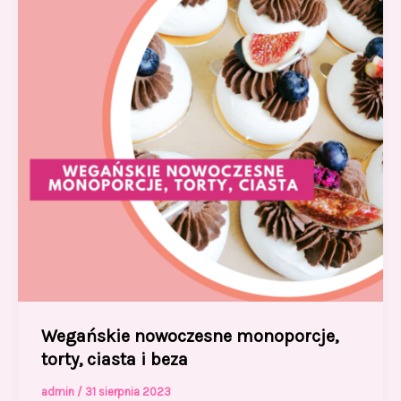
o
n
k
Wegańskie nowoczesne monoporcje,
torty, ciasta i beza
admin
/
31 sierpnia 2023