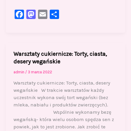
F
M
E
S
a
a
m
h
c
st
ai
ar
e
o
l
e
b
d
Warsztaty cukiernicze: Torty, ciasta,
o
o
desery wegańskie
o
n
admin
/
3 marca 2022
k
Warsztaty cukiernicze: Torty, ciasta, desery
wegańskie W trakcie warsztatów każdy
uczestnik wykona swój tort wegański (bez
mleka, nabiału i produktów zwierzęcych).
Wspólnie wykonamy bezę
wegańską- która wielu osobom spędza sen z
powiek, jak to jest zrobione. Jak zrobić te