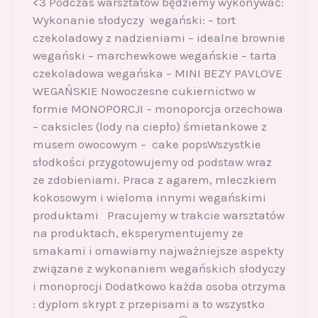
<3 Podczas warsztatów będziemy wykonywać:
Wykonanie słodyczy wegański: – tort
czekoladowy z nadzieniami – idealne brownie
wegański – marchewkowe wegańskie – tarta
czekoladowa wegańska – MINI BEZY PAVLOVE
WEGAŃSKIE Nowoczesne cukiernictwo w
formie MONOPORCJI – monoporcja orzechowa
– caksicles (lody na ciepło) śmietankowe z
musem owocowym – cake popsWszystkie
słodkości przygotowujemy od podstaw wraz
ze zdobieniami. Praca z agarem, mleczkiem
kokosowym i wieloma innymi wegańskimi
produktami Pracujemy w trakcie warsztatów
na produktach, eksperymentujemy ze
smakami i omawiamy najważniejsze aspekty
związane z wykonaniem wegańskich słodyczy
i monoprocji Dodatkowo każda osoba otrzyma
: dyplom skrypt z przepisami a to wszystko