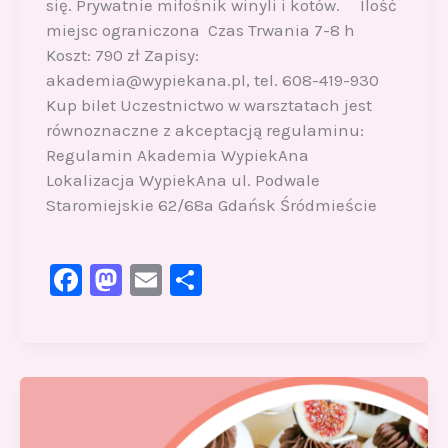
się. Prywatnie miłośnik winyli i kotów. Ilość
miejsc ograniczona Czas Trwania 7-8 h
Koszt: 790 zł Zapisy:
akademia@wypiekana.pl, tel. 608-419-930
Kup bilet Uczestnictwo w warsztatach jest
równoznaczne z akceptacją regulaminu:
Regulamin Akademia WypiekAna
Lokalizacja WypiekAna ul. Podwale
Staromiejskie 62/68a Gdańsk Śródmieście
F
M
E
S
a
a
m
h
c
st
ai
ar
e
o
l
e
b
d
o
o