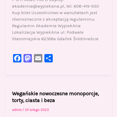
akademia@wypiekana.pl, tel. 608-419-930
Kup bilet Uczestnictwo w warsztatach jest
równoznaczne z akceptacją regulaminu:
Regulamin Akademia WypiekAna
Lokalizacja WypiekAna ul. Podwale
Staromiejskie 62/68a Gdańsk Śródmieście
F
M
E
S
a
a
m
h
c
st
ai
ar
e
o
l
e
b
d
Wegańskie nowoczesne monoporcje,
o
o
torty, ciasta i beza
o
n
admin
/
20 lutego 2023
k