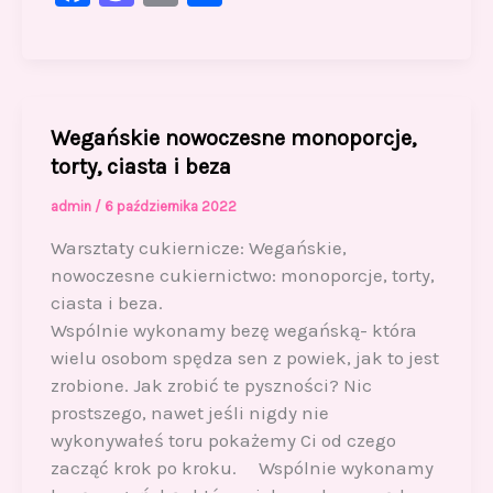
a
a
m
h
c
st
ai
ar
e
o
l
e
b
d
Wegańskie nowoczesne monoporcje,
o
o
torty, ciasta i beza
o
n
admin
/
6 października 2022
k
Warsztaty cukiernicze: Wegańskie,
nowoczesne cukiernictwo: monoporcje, torty,
ciasta i beza.
Wspólnie wykonamy bezę wegańską- która
wielu osobom spędza sen z powiek, jak to jest
zrobione. Jak zrobić te pyszności? Nic
prostszego, nawet jeśli nigdy nie
wykonywałeś toru pokażemy Ci od czego
zacząć krok po kroku. Wspólnie wykonamy