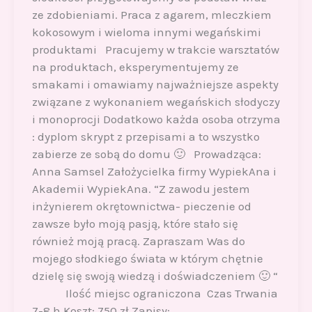
ze zdobieniami. Praca z agarem, mleczkiem
kokosowym i wieloma innymi wegańskimi
produktami Pracujemy w trakcie warsztatów
na produktach, eksperymentujemy ze
smakami i omawiamy najważniejsze aspekty
związane z wykonaniem wegańskich słodyczy
i monoprocji Dodatkowo każda osoba otrzyma
: dyplom skrypt z przepisami a to wszystko
zabierze ze sobą do domu 🙂 Prowadząca:
Anna Samsel Założycielka firmy WypiekAna i
Akademii WypiekAna. “Z zawodu jestem
inżynierem okrętownictwa- pieczenie od
zawsze było moją pasją, które stało się
również moją pracą. Zapraszam Was do
mojego słodkiego świata w którym chętnie
dzielę się swoją wiedzą i doświadczeniem 🙂 “
Ilość miejsc ograniczona Czas Trwania
7-8 h Koszt: 750 zł Zapisy: