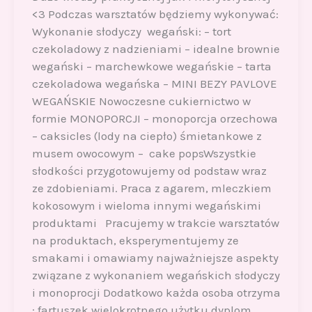
<3 Podczas warsztatów będziemy wykonywać:
Wykonanie słodyczy wegański: – tort
czekoladowy z nadzieniami – idealne brownie
wegański – marchewkowe wegańskie – tarta
czekoladowa wegańska – MINI BEZY PAVLOVE
WEGAŃSKIE Nowoczesne cukiernictwo w
formie MONOPORCJI – monoporcja orzechowa
– caksicles (lody na ciepło) śmietankowe z
musem owocowym – cake popsWszystkie
słodkości przygotowujemy od podstaw wraz
ze zdobieniami. Praca z agarem, mleczkiem
kokosowym i wieloma innymi wegańskimi
produktami Pracujemy w trakcie warsztatów
na produktach, eksperymentujemy ze
smakami i omawiamy najważniejsze aspekty
związane z wykonaniem wegańskich słodyczy
i monoprocji Dodatkowo każda osoba otrzyma
: fartuszek wielokrotnego użytku dyplom