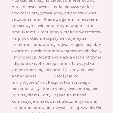
– caksicles (lody na ciepło) śmietankowe z
musem owocowym – cake popsWszystkie
słodkości przygotowujemy od podstaw wraz
ze zdobieniami. Praca z agarem, mleczkiem
kokosowym i wieloma innymi wegańskimi
produktami Pracujemy w trakcie warsztatów
na produktach, eksperymentujemy ze
smakami i omawiamy najważniejsze aspekty
związane z wykonaniem wegańskich słodyczy
i monoprocji Dodatkowo każda osoba otrzyma
: dyplom skrypt z przepisami a to wszystko
zabierze ze sobą do domu 🙂 Prowadzący:
Anna Samsel Założycielka
firmy WypiekAna . Pasjonatka zdrowego
jedzenia, wszystkie przepisy tworzone są pod
jej skrzydłami. Torty- jej wielka miłość-
kompozycje smakowe, skuteczne tynkowia,
składanie tortów piętrowych- to jej żywioły. Od