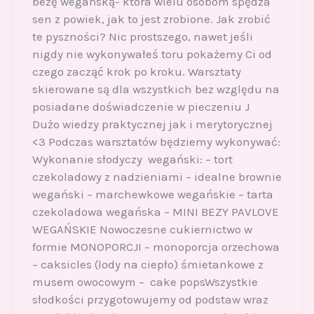
bezę wegańską- która wielu osobom spędza
sen z powiek, jak to jest zrobione. Jak zrobić
te pyszności? Nic prostszego, nawet jeśli
nigdy nie wykonywałeś toru pokażemy Ci od
czego zacząć krok po kroku. Warsztaty
skierowane są dla wszystkich bez względu na
posiadane doświadczenie w pieczeniu J
Dużo wiedzy praktycznej jak i merytorycznej
<3 Podczas warsztatów będziemy wykonywać:
Wykonanie słodyczy wegański: – tort
czekoladowy z nadzieniami – idealne brownie
wegański – marchewkowe wegańskie – tarta
czekoladowa wegańska – MINI BEZY PAVLOVE
WEGAŃSKIE Nowoczesne cukiernictwo w
formie MONOPORCJI – monoporcja orzechowa
– caksicles (lody na ciepło) śmietankowe z
musem owocowym – cake popsWszystkie
słodkości przygotowujemy od podstaw wraz