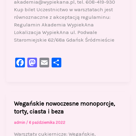
akademia@wypiekana.pl, tel. 608-419-930
Kup bilet Uczestnictwo w warsztatach jest
równoznaczne z akceptacją regulaminu:
Regulamin Akademia WypiekAna
Lokalizacja WypiekAna ul. Podwale
Staromiejskie 62/68a Gdańsk Śródmieście
F
M
E
S
a
a
m
h
c
st
ai
ar
e
o
l
e
b
d
Wegańskie nowoczesne monoporcje,
o
o
torty, ciasta i beza
o
n
admin
/
6 października 2022
k
Warsztaty cukiernicze: Wegańskie,