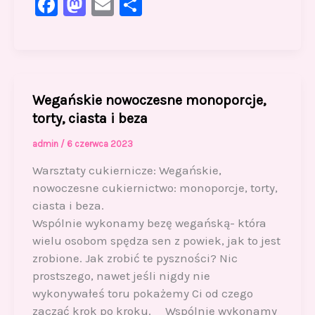
F
M
E
S
a
a
m
h
c
st
ai
ar
e
o
l
e
b
d
Wegańskie nowoczesne monoporcje,
o
o
torty, ciasta i beza
o
n
admin
/
6 czerwca 2023
k
Warsztaty cukiernicze: Wegańskie,
nowoczesne cukiernictwo: monoporcje, torty,
ciasta i beza.
Wspólnie wykonamy bezę wegańską- która
wielu osobom spędza sen z powiek, jak to jest
zrobione. Jak zrobić te pyszności? Nic
prostszego, nawet jeśli nigdy nie
wykonywałeś toru pokażemy Ci od czego
zacząć krok po kroku. Wspólnie wykonamy