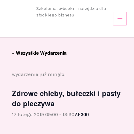
Przejdź
Szkolenia, e-booki i narzędzia dla
do
słodkiego biznesu
treści
« Wszystkie Wydarzenia
wydarzenie już minęło.
Zdrowe chleby, bułeczki i pasty
do pieczywa
ZŁ300
17 lutego 2019 09:00
-
13:30