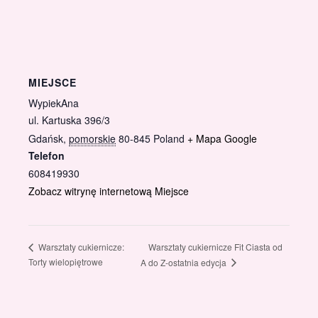
MIEJSCE
WypiekAna
ul. Kartuska 396/3
Gdańsk
,
pomorskie
80-845
Poland
+ Mapa Google
Telefon
608419930
Zobacz witrynę internetową Miejsce
Warsztaty cukiernicze Fit Ciasta od
Warsztaty cukiernicze:
Torty wielopiętrowe
A do Z-ostatnia edycja