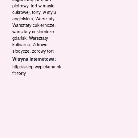
piętrowy
,
tort w masie
cukrowej
,
torty
,
w stylu
angielskim
,
Warsztaty
,
Warsztaty cukiernicze
,
warsztaty cukiernicze
gdańsk
,
Warsztaty
kulinarne
,
Zdrowe
słodycze
,
zdrowy tort
Witryna internetowa:
http://sklep.wypiekana.pl/
fit-torty