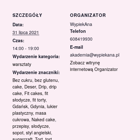
SZCZEGÓŁY
ORGANIZATOR
WypiekAna
Data:
Telefon
31 lipca 2021
608419930
Czas:
E-mail
14:00 - 19:00
akademia@wypiekana.pl
Wydarzenie kategoria:
Zobacz witrynę
warsztaty
internetową Organizator
Wydarzenie znaczniki:
Bez cukru
,
bez glutenu
,
cake
,
Deser
,
Drip
,
drip
cake
,
Fit cakes
,
fit
słodycze
,
fit torty
,
Gdańsk
,
Gdynia
,
lukier
plastyczny
,
masa
cukrowa
,
Naked cake
,
przepisy
,
słodycze
,
sopot
,
styl angielski
,
sugarcraft
,
Tort
,
tort