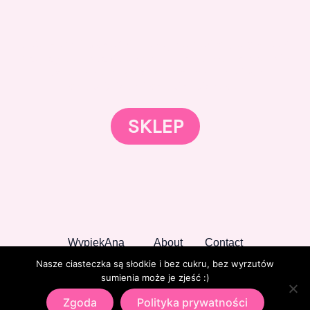
Gotowi znaleźć coś dla swojego słodkiego świata?
Przejrzyjcie nasz sklep online i odkryjcie materiały,
które wspierają rozwój w tortach, małych
słodkościach i słodkim biznesie.
SKLEP
WypiekAna
About
Contact
Nasze ciasteczka są słodkie i bez cukru, bez wyrzutów
sumienia może je zjeść :)
Zgoda
Polityka prywatności
Copyright © 2026 WypiekAna