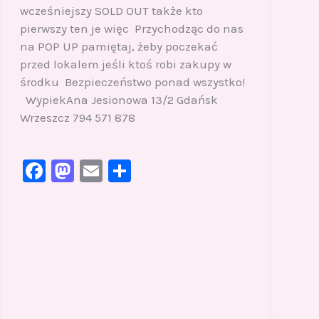
wcześniejszy SOLD OUT także kto
pierwszy ten je więc Przychodząc do nas
na POP UP pamiętaj, żeby poczekać
przed lokalem jeśli ktoś robi zakupy w
środku Bezpieczeństwo ponad wszystko!
WypiekAna Jesionowa 13/2 Gdańsk
Wrzeszcz 794 571 878
F
M
E
S
a
a
m
h
c
st
ai
ar
e
o
l
e
b
d
o
o
o
n