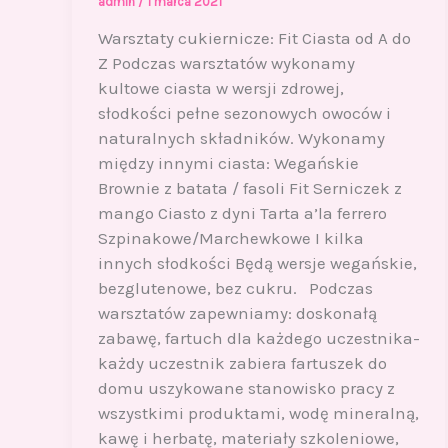
admin
/
1 marca 2021
Warsztaty cukiernicze: Fit Ciasta od A do
Z Podczas warsztatów wykonamy
kultowe ciasta w wersji zdrowej,
słodkości pełne sezonowych owoców i
naturalnych składników. Wykonamy
między innymi ciasta: Wegańskie
Brownie z batata / fasoli Fit Serniczek z
mango Ciasto z dyni Tarta a’la ferrero
Szpinakowe/Marchewkowe I kilka
innych słodkości Będą wersje wegańskie,
bezglutenowe, bez cukru. Podczas
warsztatów zapewniamy: doskonałą
zabawę, fartuch dla każdego uczestnika-
każdy uczestnik zabiera fartuszek do
domu uszykowane stanowisko pracy z
wszystkimi produktami, wodę mineralną,
kawę i herbatę, materiały szkoleniowe,