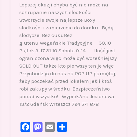
Lepszej okazji chyba być nie może na
schrupanie naszych słodkości
Stworzycie swoje najlepsze Boxy
słodkości i zabierzecie do domku Będą
słodycze: Bez cukuBez
glutenu Wegańskie Tradycyjne 30.10
Piątek 9-17 31.10 Sobota 9-14 Ilość jest
ograniczona więc może być wcześniejszy
SOLD OUT także kto pierwszy ten je więc
Przychodząc do nas na POP UP pamiętaj,
żeby poczekać przed lokalem jeśli ktoś
robi zakupy w środku Bezpieczeństwo
ponad wszystko! WypiekAna Jesionowa
13/2 Gdańsk Wrzeszcz 794 571 878
F
M
E
S
a
a
m
h