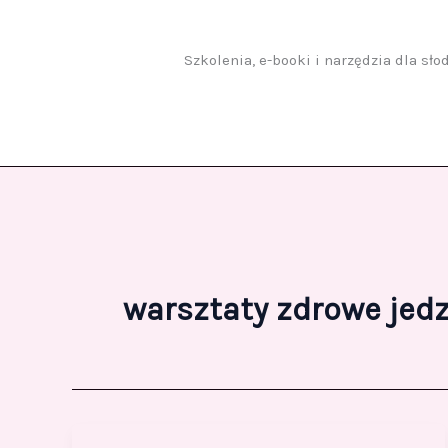
Przejdź
do
treści
Szkolenia, e-booki i narzędzia dla sł
warsztaty zdrowe jed