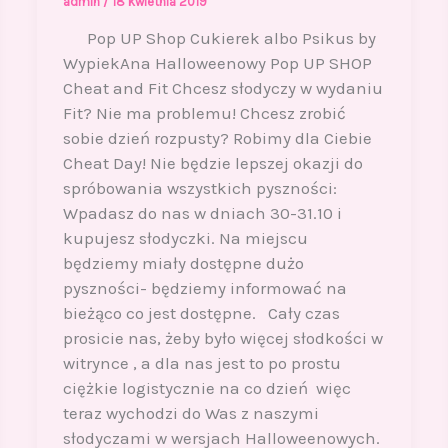
admin
/
18 kwietnia 2019
Pop UP Shop Cukierek albo Psikus by
WypiekAna Halloweenowy Pop UP SHOP
Cheat and Fit Chcesz słodyczy w wydaniu
Fit? Nie ma problemu! Chcesz zrobić
sobie dzień rozpusty? Robimy dla Ciebie
Cheat Day! Nie będzie lepszej okazji do
spróbowania wszystkich pyszności:
Wpadasz do nas w dniach 30-31.10 i
kupujesz słodyczki. Na miejscu
będziemy miały dostępne dużo
pyszności- będziemy informować na
bieżąco co jest dostępne. Cały czas
prosicie nas, żeby było więcej słodkości w
witrynce , a dla nas jest to po prostu
ciężkie logistycznie na co dzień więc
teraz wychodzi do Was z naszymi
słodyczami w wersjach Halloweenowych.