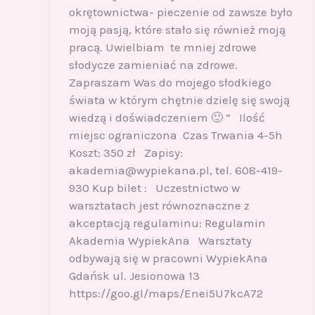
okrętownictwa- pieczenie od zawsze było
moją pasją, które stało się również moją
pracą. Uwielbiam te mniej zdrowe
słodycze zamieniać na zdrowe.
Zapraszam Was do mojego słodkiego
świata w którym chętnie dzielę się swoją
wiedzą i doświadczeniem 🙂 “ Ilość
miejsc ograniczona Czas Trwania 4-5h
Koszt: 350 zł Zapisy:
akademia@wypiekana.pl, tel. 608-419-
930 Kup bilet : Uczestnictwo w
warsztatach jest równoznaczne z
akceptacją regulaminu: Regulamin
Akademia WypiekAna Warsztaty
odbywają się w pracowni WypiekAna
Gdańsk ul. Jesionowa 13
https://goo.gl/maps/Enei5U7kcA72