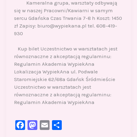
Kameralna grupa, warsztaty odbywają
się w naszej Pracowni/Kawiarni w samym
sercu Gdańska Czas Trwania 7-8 h Koszt: 1450
zł Zapisy: biuro@wypiekana.pl tel. 608-419-
930
Kup bilet Uczestnictwo w warsztatach jest
równoznaczne z akceptacją regulaminu:
Regulamin Akademia WypiekAna
Lokalizacja WypiekAna ul. Podwale
Staromiejskie 62/68a Gdańsk Śródmieście
Uczestnictwo w warsztatach jest
równoznaczne z akceptacją regulaminu:
Regulamin Akademia WypiekAna
F
M
E
S
a
a
m
h