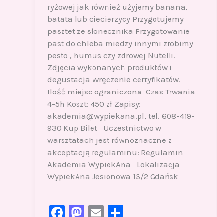
ryżowej jak również użyjemy banana,
batata lub ciecierzycy Przygotujemy
pasztet ze słonecznika Przygotowanie
past do chleba miedzy innymi zrobimy
pesto , humus czy zdrowej Nutelli.
Zdjęcia wykonanych produktów i
degustacja Wręczenie certyfikatów.
Ilość miejsc ograniczona Czas Trwania
4-5h Koszt: 450 zł Zapisy:
akademia@wypiekana.pl, tel. 608-419-
930 Kup Bilet Uczestnictwo w
warsztatach jest równoznaczne z
akceptacją regulaminu: Regulamin
Akademia WypiekAna Lokalizacja
WypiekAna Jesionowa 13/2 Gdańsk
F
M
E
S