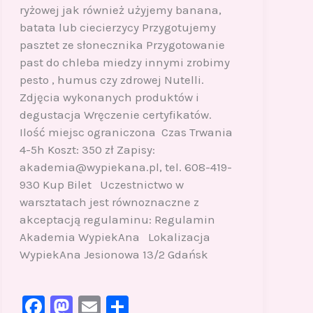
ryżowej jak również użyjemy banana,
batata lub ciecierzycy Przygotujemy
pasztet ze słonecznika Przygotowanie
past do chleba miedzy innymi zrobimy
pesto , humus czy zdrowej Nutelli.
Zdjęcia wykonanych produktów i
degustacja Wręczenie certyfikatów.
Ilość miejsc ograniczona Czas Trwania
4-5h Koszt: 350 zł Zapisy:
akademia@wypiekana.pl, tel. 608-419-
930 Kup Bilet Uczestnictwo w
warsztatach jest równoznaczne z
akceptacją regulaminu: Regulamin
Akademia WypiekAna Lokalizacja
WypiekAna Jesionowa 13/2 Gdańsk
F
M
E
S