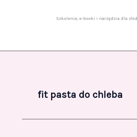
Przejdź
do
treści
Szkolenia, e-booki i narzędzia dla sł
fit pasta do chleba