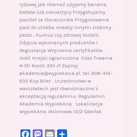
ryżowej jak również użyjemy banana,
batata lub ciecierzycy Przygotujemy
pasztet ze słonecznika Przygotowanie
past do chleba miedzy innymi zrobimy
pesto , humus czy zdrowej Nutelli.
Zdjęcia wykonanych produktów i
degustacja Wręczenie certyfikatów.
Ilość miejsc ograniczona Czas Trwania
4-5h Koszt: 390 zł Zapisy:
akademia@wypiekana.pl, tel. 608-419-
930 Kup Bilet Uczestnictwo w
warsztatach jest równoznaczne z
akceptacją regulaminu: Regulamin
Akademia WypiekAna Lokalizacja
WypiekAna Jesionowa 13/2 Gdańsk
F
M
E
S