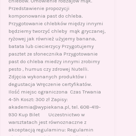
chlebów. Omówienie rodzajów mąk.
Przedstawienie propozycji
komponowania past do chleba.
Przygotowanie chlebków między innymi
będziemy tworzyć chleby mąk gryczanej,
ryżowej jak również użyjemy banana,
batata lub ciecierzycy Przygotujemy
pasztet ze słonecznika Przygotowanie
past do chleba miedzy innymi zrobimy
pesto , humus czy zdrowej Nutelli.
Zdjęcia wykonanych produktów i
degustacja Wręczenie certyfikatów.
Ilość miejsc ograniczona Czas Trwania
4-5h Koszt: 300 zł Zapisy:
akademia@wypiekana.pl, tel. 608-419-
930 Kup Bilet Uczestnictwo w
warsztatach jest równoznaczne z
akceptacją regulaminu: Regulamin