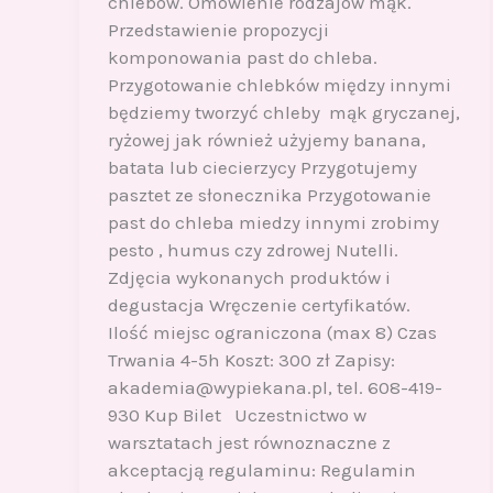
chlebów. Omówienie rodzajów mąk.
Przedstawienie propozycji
komponowania past do chleba.
Przygotowanie chlebków między innymi
będziemy tworzyć chleby mąk gryczanej,
ryżowej jak również użyjemy banana,
batata lub ciecierzycy Przygotujemy
pasztet ze słonecznika Przygotowanie
past do chleba miedzy innymi zrobimy
pesto , humus czy zdrowej Nutelli.
Zdjęcia wykonanych produktów i
degustacja Wręczenie certyfikatów.
Ilość miejsc ograniczona (max 8) Czas
Trwania 4-5h Koszt: 300 zł Zapisy:
akademia@wypiekana.pl, tel. 608-419-
930 Kup Bilet Uczestnictwo w
warsztatach jest równoznaczne z
akceptacją regulaminu: Regulamin