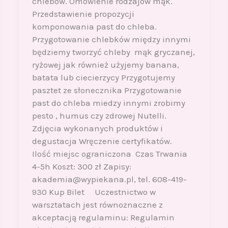
chlebów. Omówienie rodzajów mąk.
Przedstawienie propozycji
komponowania past do chleba.
Przygotowanie chlebków między innymi
będziemy tworzyć chleby mąk gryczanej,
ryżowej jak również użyjemy banana,
batata lub ciecierzycy Przygotujemy
pasztet ze słonecznika Przygotowanie
past do chleba miedzy innymi zrobimy
pesto , humus czy zdrowej Nutelli.
Zdjęcia wykonanych produktów i
degustacja Wręczenie certyfikatów.
Ilość miejsc ograniczona Czas Trwania
4-5h Koszt: 300 zł Zapisy:
akademia@wypiekana.pl, tel. 608-419-
930 Kup Bilet Uczestnictwo w
warsztatach jest równoznaczne z
akceptacją regulaminu: Regulamin