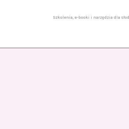
Przejdź
do
treści
Szkolenia, e-booki i narzędzia dla sł