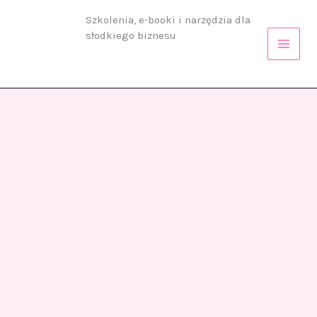
Przejdź
Szkolenia, e-booki i narzędzia dla
do
słodkiego biznesu
treści