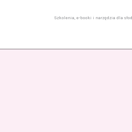
Przejdź
do
treści
Szkolenia, e-booki i narzędzia dla sł